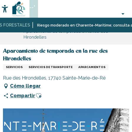
Aller
--°
au
Accessibilité
Buscar
contenu
principal
 FORESTALES
Página Web
Infórmese
Tiendas
Tiendas
Riesgo moderado en Charente-Maritime; consulta aquí 
Aparcamiento de temporada en la rue des
y
y
Hirondelles
comercios
artesanos
Aparcamiento de temporada en la rue des
Hirondelles
SERVICIOS
SERVICIOS DE TRANSPORTE
APARCAMIENTOS
Rue des Hirondelles, 17740 Sainte-Marie-de-Ré
Cómo llegar
Ajouter aux favoris
Compartir