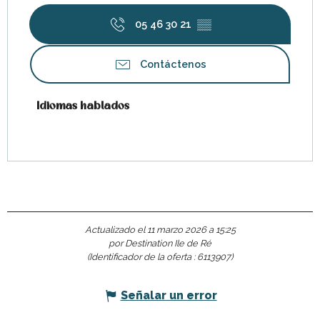
05 46 30 21
▒▒
Contáctenos
Idiomas hablados
Idiomas hablados
Actualizado el 11 marzo 2026 a 15:25
por Destination Ile de Ré
(Identificador de la oferta :
6113907
)
Señalar un error