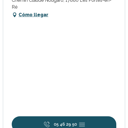
Chemin Claude Nougaro, 17880 Les Portes-en-
Ré
Cómo llegar
05 46 29 50
▒▒