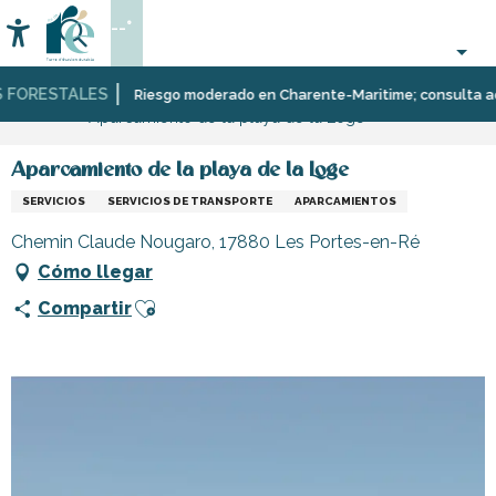
Aller
--°
au
Accessibilité
Buscar
contenu
principal
FORESTALES
Página Web
Infórmese
Tiendas
Tiendas
Riesgo moderado en Charente-Maritime; consulta aquí l
Aparcamiento de la playa de la Loge
y
y
comercios
artesanos
Aparcamiento de la playa de la Loge
SERVICIOS
SERVICIOS DE TRANSPORTE
APARCAMIENTOS
Chemin Claude Nougaro, 17880 Les Portes-en-Ré
Cómo llegar
Ajouter aux favoris
Compartir