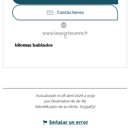
Contáctenos
www.lesportesenre.fr
Idiomas hablados
Idiomas hablados
Actualizado el 28 abril 2026 a 11:59
por Destination Ile de Ré
(Identificador de la oferta :
6135483
)
Señalar un error