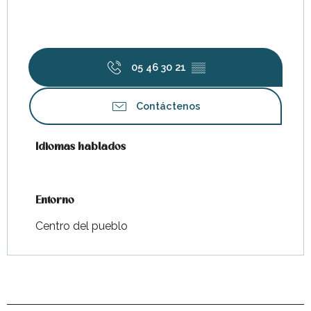
05 46 30 21
▒▒
Contáctenos
Idiomas hablados
Idiomas hablados
Entorno
Entorno
Centro del pueblo