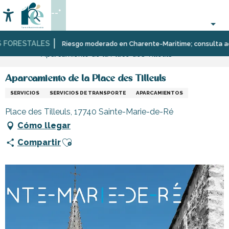
Aller
--°
au
Accessibilité
Buscar
contenu
principal
FORESTALES
Página Web
Infórmese
Tiendas
Tiendas
Riesgo moderado en Charente-Maritime; consulta aquí l
Aparcamiento de la Place des Tilleuls
y
y
comercios
artesanos
Aparcamiento de la Place des Tilleuls
SERVICIOS
SERVICIOS DE TRANSPORTE
APARCAMIENTOS
Place des Tilleuls, 17740 Sainte-Marie-de-Ré
Cómo llegar
Ajouter aux favoris
Compartir