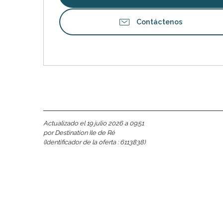
Contáctenos
Actualizado el 19 julio 2026 a 09:51
por Destination Ile de Ré
(Identificador de la oferta :
6113838
)
nas
 Ré:
ento