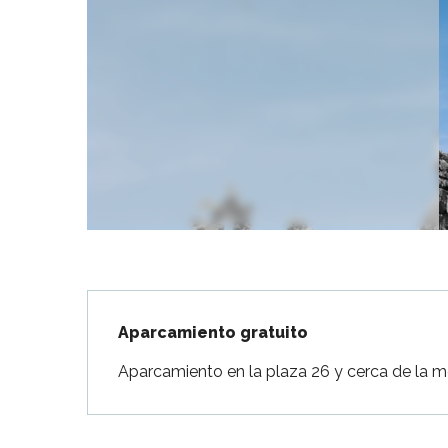
Flotte
 Portes-en-Ré
x
edoux-Plage
nt-Martin-de-Ré
nte-Marie-de-Ré
Descripción
Aparcamiento gratuito
Aparcamiento en la plaza 26 y cerca de la 
indible