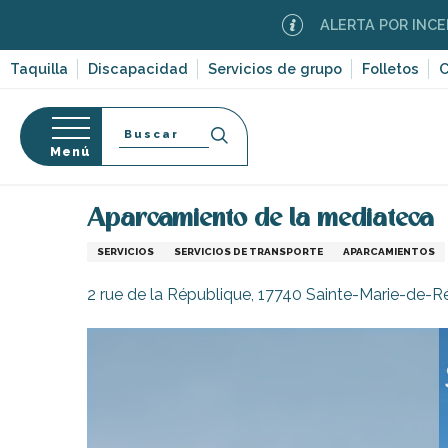
Aller
ALERTA POR INCENDIOS F
au
contenu
Taquilla
Discapacidad
Servicios de grupo
Folletos
C
principal
Buscar
Menú
Página Web
Infórmese
Tiendas y comercios
so
Aparcamiento de la mediateca
SERVICIOS
SERVICIOS DE TRANSPORTE
APARCAMIENTOS
2 rue de la République, 17740 Sainte-Marie-de-R
-en-Ré
Bois-Plage-en-
nt-Clément-
leines
Couarde-sur-