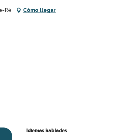
de-Ré
Cómo llegar
Idiomas hablados
Idiomas hablados