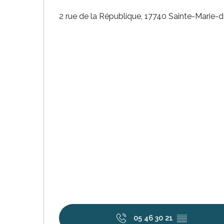
2 rue de la République, 17740 Sainte-Marie-
ble
05 46 30 21
▒▒