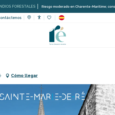
ORESTALES
Riesgo moderado en Charente-Maritime; consulta aquí la
ontáctenos
Accessibilité
Voir les favoris
Tiendas y artesanos
Aparcamiento de la mediateca
é
Cómo llegar