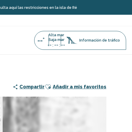
s restricciones en la isla de Ré
Alta mar
--°
Baja mar
Información de tráfico
--
--
--
:
:
Ajouter aux favoris
Compartir
Añadir a mis favoritos