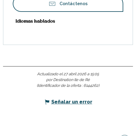
Contáctenos
Idiomas hablados
Idiomas hablados
Actualizado el 27 abril 2026 a 15:05
por Destination Ile de Ré
(Identificador de la oferta :
6144262
)
Señalar un error