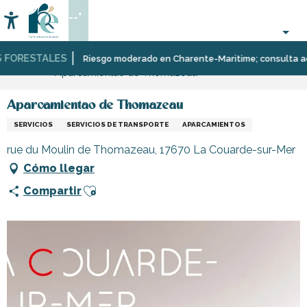
Aller
--°
au
Accessibilité
Buscar
contenu
principal
FORESTALES
Página Web
Infórmese
Tiendas
Tiendas
Riesgo moderado en Charente-Maritime; consulta aquí l
Aparcamientao de Thomazeau
y
y
comercios
artesanos
Aparcamientao de Thomazeau
SERVICIOS
SERVICIOS DE TRANSPORTE
APARCAMIENTOS
rue du Moulin de Thomazeau, 17670 La Couarde-sur-Mer
Cómo llegar
Ajouter aux favoris
Compartir