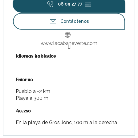
06 09 27 77
▒▒
Contáctenos
www.lacabaneverte.com
Idiomas hablados
Idiomas hablados
Entorno
Entorno
Pueblo a -2 km
Playa a 300 m
Acceso
Acceso
En la playa de Gros Jonc, 100 m a la derecha