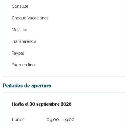
Consulte
Cheque Vacaciones
Metálico
Transferencia
Paypal
Pago en línea
Periodos de apertura
Del
Hasta el
1 abril 2026
30 septiembre 2026
al
30 septiembre 2026
Lunes
09:00 - 19:00