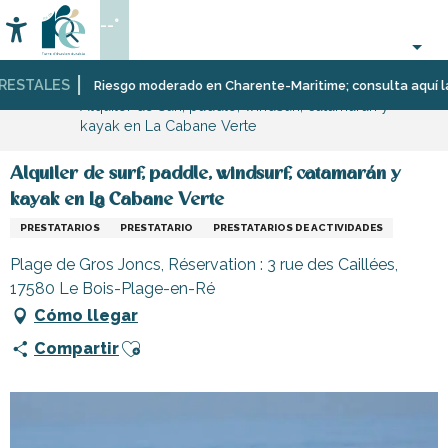
Aller
--°
au
Accessibilité
Buscar
contenu
principal
STALES
Página Web
Infórmese
Tiendas
Tiendas
Riesgo moderado en Charente-Maritime; consulta aquí las res
Alquiler de surf, paddle, windsurf, catamarán y
y
y
kayak en La Cabane Verte
comercios
artesanos
Alquiler de surf, paddle, windsurf, catamarán y
kayak en La Cabane Verte
PRESTATARIOS
PRESTATARIO
PRESTATARIOS DE ACTIVIDADES
Plage de Gros Joncs, Réservation : 3 rue des Caillées,
17580 Le Bois-Plage-en-Ré
Cómo llegar
Ajouter aux favoris
Compartir