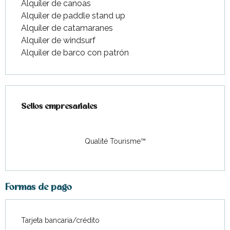
Alquiler de canoas
Alquiler de paddle stand up
Alquiler de catamaranes
Alquiler de windsurf
Alquiler de barco con patrón
Oferta de prestaciones
Sellos empresariales
Sellos empresariales
Qualité Tourisme™
Formas de pago
Tarjeta bancaria/crédito