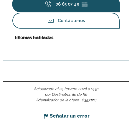
06 63 07 49
▒▒
Contáctenos
Idiomas hablados
Idiomas hablados
Actualizado el 24 febrero 2026 a 14:51
por Destination Ile de Ré
(Identificador de la oferta :
6357121
)
Señalar un error