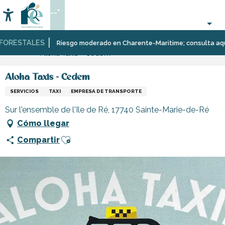
Aller
--°
au
Accessibilité
Buscar
contenu
principal
ORESTALES
Página Web
Infórmese
Tiendas
Tiendas
Riesgo moderado en Charente-Maritime; consulta aquí las
Aloha Taxis - Cedem
y
y
comercios
artesanos
Aloha Taxis - Cedem
SERVICIOS
TAXI
EMPRESA DE TRANSPORTE
Sur l'ensemble de l'Ile de Ré, 17740 Sainte-Marie-de-Ré
Cómo llegar
Ajouter aux favoris
Compartir