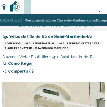
Aller
--°
au
Accessibilité
Buscar
contenu
principal
RESTALES
Página Web
Infórmese
Tiendas
Riesgo moderado en Charente-Maritime; consulta aquí las 
Les Vélos de l'île de Ré en Saint-Martin-de-Ré
y
comercios
Les Vélos de l'île de Ré en Saint-Martin-de-Ré
COMERCIOS
ALQUILER DE MATERIAL
ALQUILER DE BICICLETAS O VTT
ALQUILER DE MATERIAL PARA PÚBLICO ESPECÍFICO
8 avenue Victor Bouthillier, 17410 Saint-Martin-de-Ré
Cómo llegar
Ajouter aux favoris
Compartir