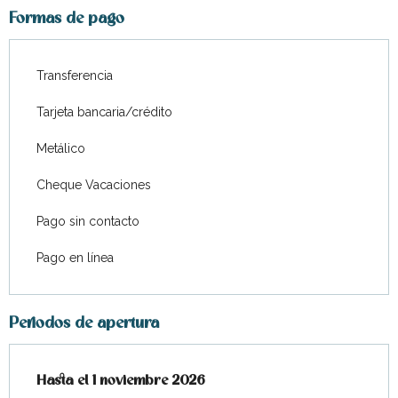
Formas de pago
Transferencia
Tarjeta bancaria/crédito
Metálico
Cheque Vacaciones
Pago sin contacto
Pago en línea
Periodos de apertura
Del
Hasta el
4 abril 2026
1 noviembre 2026
al
1 noviembre 2026