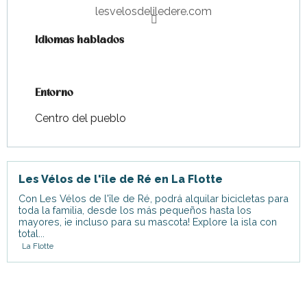
lesvelosdeliledere.com
Idiomas hablados
Idiomas hablados
Entorno
Entorno
Centro del pueblo
Les Vélos de l'île de Ré en La Flotte
Con Les Vélos de l'île de Ré, podrá alquilar bicicletas para
toda la familia, desde los más pequeños hasta los
mayores, ¡e incluso para su mascota! Explore la isla con
total...
La Flotte