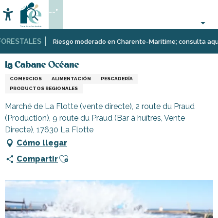
Aller
--°
au
Accessibilité
Buscar
contenu
principal
RESTALES
Página Web
Infórmese
Tiendas
La Cabane Océane
Riesgo moderado en Charente-Maritime; consulta aquí las 
y
comercios
La Cabane Océane
COMERCIOS
ALIMENTACIÓN
PESCADERÍA
PRODUCTOS REGIONALES
Marché de La Flotte (vente directe), 2 route du Praud
(Production), 9 route du Praud (Bar à huîtres, Vente
Directe), 17630 La Flotte
Cómo llegar
Ajouter aux favoris
Compartir