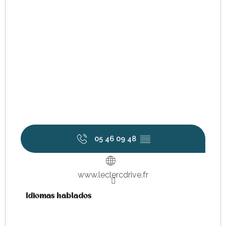
05 46 09 48
▒▒
www.leclercdrive.fr
Idiomas hablados
Idiomas hablados