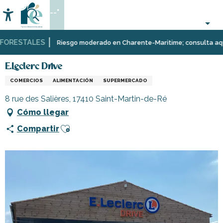
Aller
--°
au
Accessibilité
Buscar
contenu
principal
ORESTALES
Página Web
Infórmese
Tiendas
E.Leclerc Drive
Riesgo moderado en Charente-Maritime; consulta aquí las
y
comercios
E.Leclerc Drive
COMERCIOS
ALIMENTACIÓN
SUPERMERCADO
8 rue des Salières, 17410 Saint-Martin-de-Ré
Cómo llegar
Ajouter aux favoris
Compartir