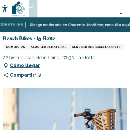
Aller
--°
au
Accessibilité
Buscar
contenu
principal
ESTALES
Página Web
Infórmese
Tiendas
Beach Bikes - La Flotte
Riesgo moderado en Charente-Maritime; consulta aquí las r
y
comercios
Beach Bikes - La Flotte
COMERCIOS
ALQUILER DE MATERIAL
ALQUILER DE BICICLETAS O VTT
22 bis rue Jean Henri Lainé, 17630 La Flotte
Cómo llegar
Ajouter aux favoris
Compartir