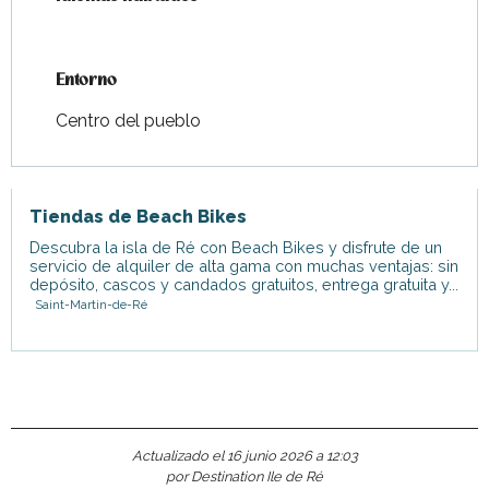
Entorno
Entorno
Centro del pueblo
Tiendas de Beach Bikes
Descubra la isla de Ré con Beach Bikes y disfrute de un
servicio de alquiler de alta gama con muchas ventajas: sin
depósito, cascos y candados gratuitos, entrega gratuita y...
Saint-Martin-de-Ré
Actualizado el 16 junio 2026 a 12:03
por Destination Ile de Ré