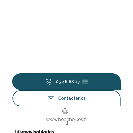
05 46 68 13
▒▒
Contáctenos
www.beachbikes.fr
Idiomas hablados
Idiomas hablados