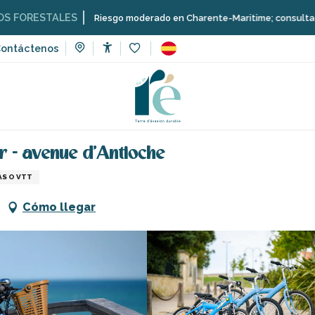
ALES
Riesgo moderado en Charente-Maritime; consulta aquí las restr
ontáctenos
Accessibilité
Voir les favoris
Beach Bikes - La Couarde-sur-Mer - avenue d'Antioche
r - avenue d'Antioche
AS O VTT
Cómo llegar