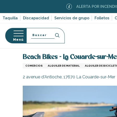
Aller
ALERTA POR INCENDIOS FOREST
au
contenu
Taquilla
Discapacidad
Servicios de grupo
Folletos
C
principal
Buscar
Menú
Página Web
Infórmese
Tiendas y comercios
so
Beach Bikes - La Couarde-sur-Me
COMERCIOS
ALQUILER DE MATERIAL
ALQUILER DE BICICLET
2 avenue d'Antioche, 17670 La Couarde-sur-Mer
-en-Ré
Bois-Plage-en-
nt-Clément-
leines
Couarde-sur-