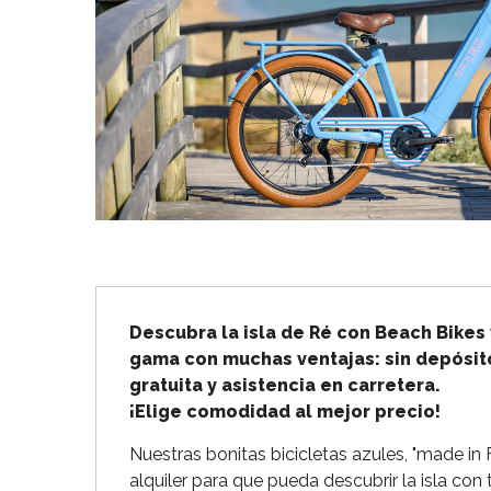
Flotte
 Portes-en-Ré
x
edoux-Plage
nt-Martin-de-Ré
nte-Marie-de-Ré
Descripción
Descubra la isla de Ré con Beach Bikes y
gama con muchas ventajas: sin depósito
gratuita y asistencia en carretera.

¡Elige comodidad al mejor precio!
Nuestras bonitas bicicletas azules, "made in 
alquiler para que pueda descubrir la isla co