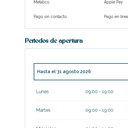
Metálico
Apple Pay
Pago sin contacto
Pago en líne
Periodos de apertura
Hasta el
31 agosto 2026
Del
28 marzo 2026
al
30 junio 2026
Lunes
09:00 - 19:00
ble
Del
1 septiembre 2026
al
1 noviembre 20
Martes
09:00 - 19:00