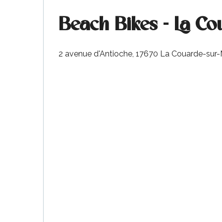
Beach Bikes - La C
2 avenue d'Antioche, 17670 La Couarde-sur
nas
 Ré:
ento