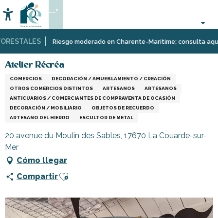
Aller
--°
au
Accessibilité
Buscar
contenu
principal
RESTALES
Página Web
Infórmese
Tiendas
Atelier Récréa
Riesgo moderado en Charente-Maritime; consulta aquí las 
y
comercios
Atelier Récréa
COMERCIOS
DECORACIÓN / AMUEBLAMIENTO / CREACIÓN
OTROS COMERCIOS DISTINTOS
ARTESANOS
ARTESANOS
ANTICUARIOS / COMERCIANTES DE COMPRAVENTA DE OCASIÓN
DECORACIÓN / MOBILIARIO
OBJETOS DE RECUERDO
ARTESANO DEL HIERRO
ESCULTOR DE METAL
20 avenue du Moulin des Sables, 17670 La Couarde-sur-
Mer
Cómo llegar
Ajouter aux favoris
Compartir