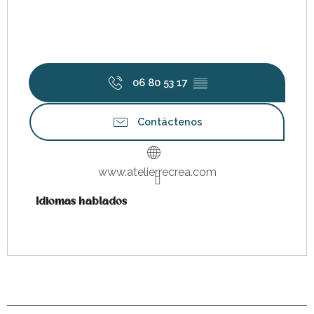
06 80 53 17
▒▒
Contáctenos
www.atelierrecrea.com
Idiomas hablados
Idiomas hablados