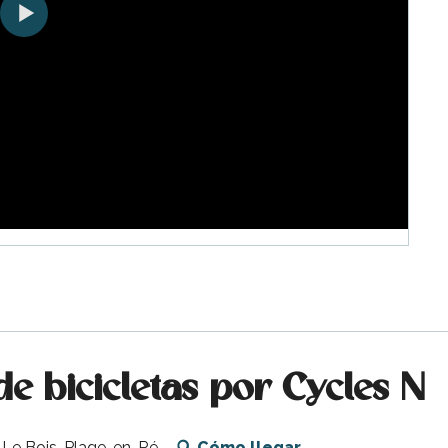
de bicicletas por Cycles N
80 Le Bois-Plage-en-Ré
Cómo llegar