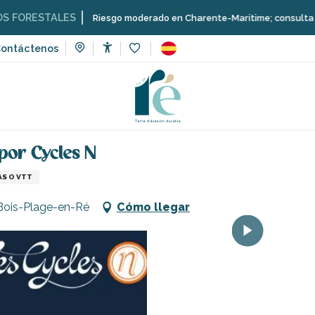
ALES
Riesgo moderado en Charente-Maritime; consulta aquí las restr
ontáctenos
Accessibilité
Voir les favoris
Alquiler y entrega de bicicletas por Cycles N
 por Cycles N
AS O VTT
 Bois-Plage-en-Ré
Cómo llegar