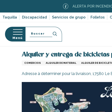
Aller
ALERTA POR INCENDIOS FOREST
au
contenu
Taquilla
Discapacidad
Servicios de grupo
Folletos
C
principal
Buscar
Menú
Página Web
Infórmese
Tiendas y comercios
so
Alquiler y entrega de bicicletas
COMERCIOS
ALQUILER DE MATERIAL
ALQUILER DE BICICLET
Adresse à déterminer pour la livraison, 17580 Le
-en-Ré
Bois-Plage-en-
nt-Clément-
leines
Couarde-sur-