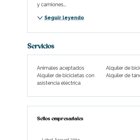
y camiones...
Seguir leyendo
Servicios
Animales aceptados
Alquiler de bic
Alquiler de bicicletas con
Alquiler de tá
asistencia eléctrica
Oferta de prestaciones
Sellos empresariales
Sellos empresariales
Label Accueil Vélo