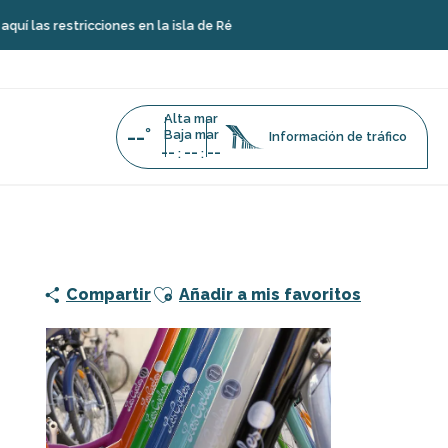
icciones en la isla de Ré
Alta mar
--°
Baja mar
Información de tráfico
--
--
--
:
:
Ajouter aux favoris
Compartir
Añadir a mis favoritos