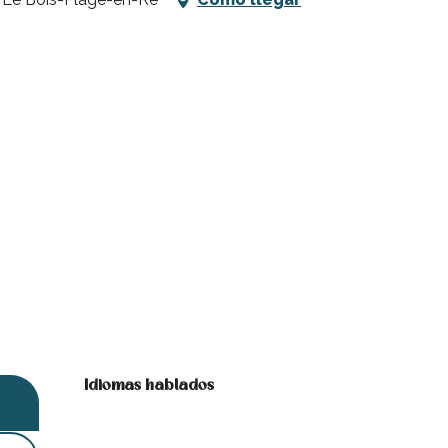
Idiomas hablados
Idiomas hablados