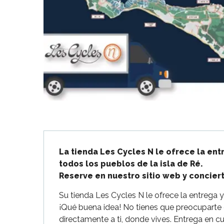
Flotte
 Portes-en-Ré
x
edoux-Plage
nt-Martin-de-Ré
nte-Marie-de-Ré
Descripción
La tienda Les Cycles N le ofrece la entr
todos los pueblos de la isla de Ré.

Reserve en nuestro sitio web y conciert
Su tienda Les Cycles N le ofrece la entrega y 
¡Qué buena idea! No tienes que preocuparte de
directamente a ti, donde vives. Entrega en cu