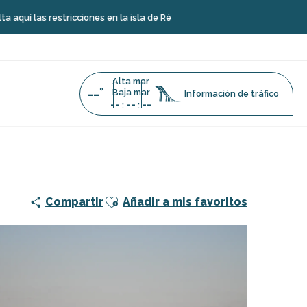
stricciones en la isla de Ré
Alta mar
--°
Baja mar
Información de tráfico
--
--
--
:
:
Ajouter aux favoris
Compartir
Añadir a mis favoritos