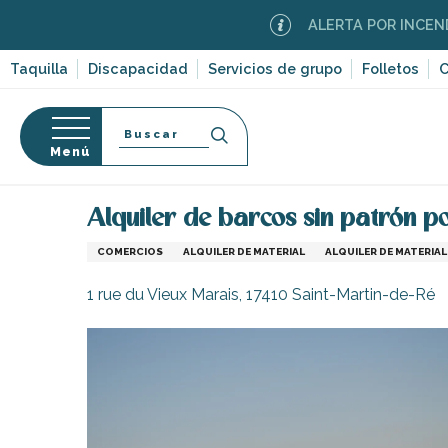
Aller
ALERTA POR INCENDIOS FORE
au
contenu
Taquilla
Discapacidad
Servicios de grupo
Folletos
C
principal
Buscar
Menú
Página Web
Infórmese
Tiendas y comercios
so
Alquiler de barcos sin patrón 
COMERCIOS
ALQUILER DE MATERIAL
ALQUILER DE MATERIA
1 rue du Vieux Marais, 17410 Saint-Martin-de-Ré
-en-Ré
Bois-Plage-en-
nt-Clément-
leines
Couarde-sur-