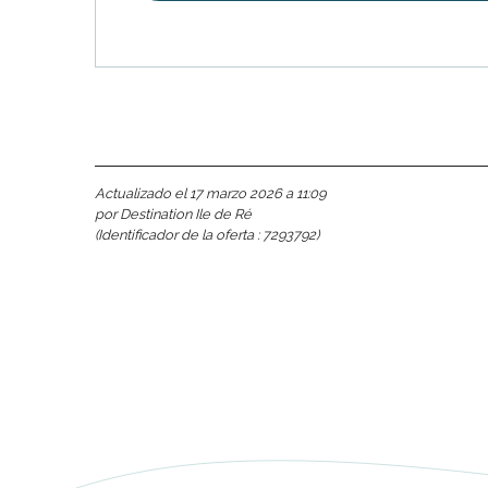
nas
 Ré:
ento
Actualizado el 17 marzo 2026 a 11:09
por Destination Ile de Ré
(Identificador de la oferta :
7293792
)