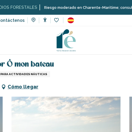
STALES
Riesgo moderado en Charente-Maritime; consulta aquí las re
ontáctenos
Accessibilité
Voir les favoris
Alquiler de barcos sin patrón por Ô mon bateau
por Ô mon bateau
L PARA ACTIVIDADES NÁUTICAS
Cómo llegar