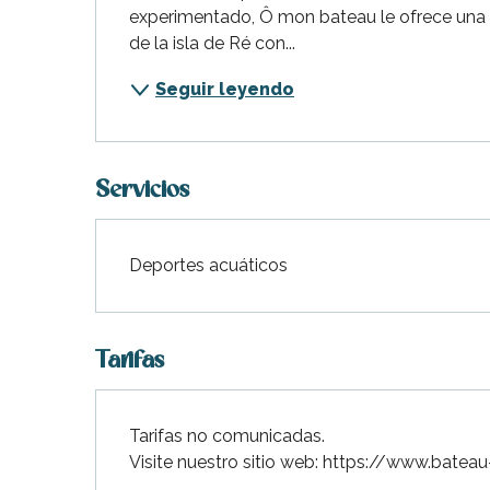
experimentado, Ô mon bateau le ofrece una f
de la isla de Ré con...
Seguir leyendo
Servicios
indible
Deportes acuáticos
Tarifas
Tarifas no comunicadas.
Visite nuestro sitio web: https://www.bate