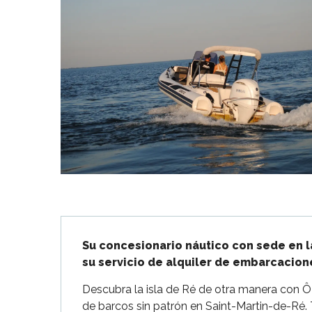
Flotte
 Portes-en-Ré
x
edoux-Plage
nt-Martin-de-Ré
nte-Marie-de-Ré
Descripción
Su concesionario náutico con sede en la
su servicio de alquiler de embarcacion
Descubra la isla de Ré de otra manera con Ô 
de barcos sin patrón en Saint-Martin-de-Ré. T