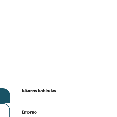
Idiomas hablados
Idiomas hablados
Entorno
Entorno