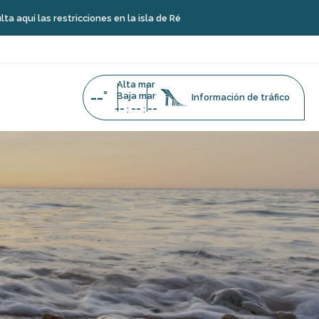
icciones en la isla de Ré
Alta mar
--°
Baja mar
Información de tráfico
--
--
--
:
: