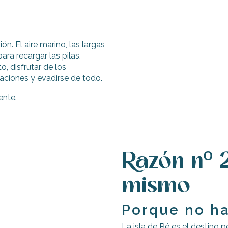
n. El aire marino, las largas
ara recargar las pilas.
, disfrutar de los
aciones y evadirse de todo.
ente.
Razón nº 2
mismo
Porque no h
La isla de Ré es el destino pe