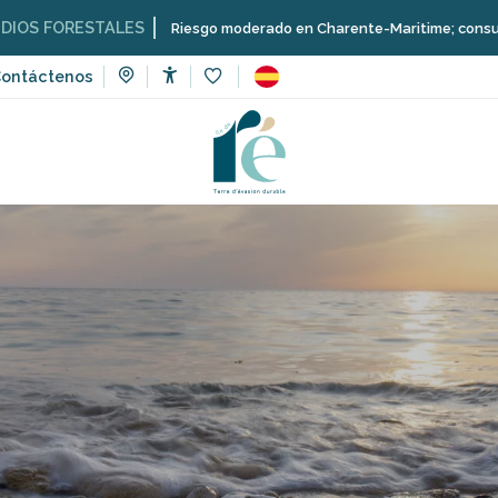
TALES
Riesgo moderado en Charente-Maritime; consulta aquí las restr
ontáctenos
Accessibilité
Voir les favoris