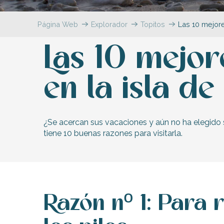
Flotte
Página Web
Explorador
Topitos
Las 10 mejore
 Portes-en-Ré
x
Las 10 mejor
edoux-Plage
nt-Martin-de-Ré
nte-Marie-de-Ré
en la isla de
¿Se acercan sus vacaciones y aún no ha elegido s
tiene 10 buenas razones para visitarla.
Razón nº 1: Para 