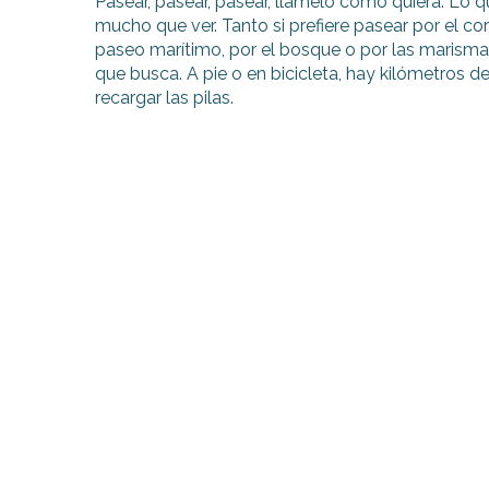
Pasear, pasear, pasear, llámelo como quiera. Lo 
mucho que ver. Tanto si prefiere pasear por el co
paseo marítimo, por el bosque o por las marisma
que busca. A pie o en bicicleta, hay kilómetros 
recargar las pilas.
nas
 Ré:
ento