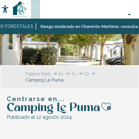
Aller
--°
au
Accessibilité
Buscar
contenu
principal
 FORESTALES
Riesgo moderado en Charente-Maritime; consulta aquí 
Página Web
Explorador
Todos
Centrarse
Camping Le Puma
los
en…
testimonios
Centrarse en...
Camping Le Puma
Ajoute
Publicado el 12 agosto 2024