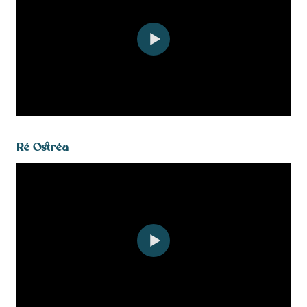
Ré Ostréa