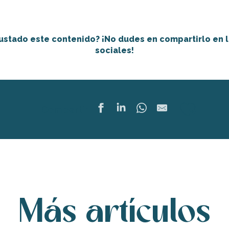
ustado este contenido? ¡No dudes en compartirlo en 
sociales!
Ajout
Compartir
Más artículos