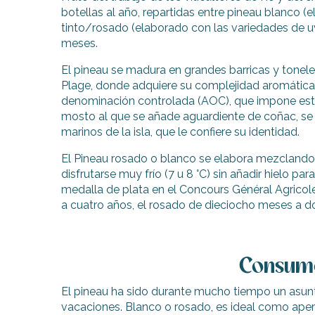
botellas al año, repartidas entre pineau blanco (
tinto/rosado (elaborado con las variedades de uv
meses.
El pineau se madura en grandes barricas y toneles
Plage, donde adquiere su complejidad aromática.
denominación controlada (AOC), que impone estr
mosto al que se añade aguardiente de coñac, se b
marinos de la isla, que le confiere su identidad.
El Pineau rosado o blanco se elabora mezclando
disfrutarse muy frío (7 u 8 °C) sin añadir hielo p
medalla de plata en el Concours Général Agricole
a cuatro años, el rosado de dieciocho meses a d
Consum
El pineau ha sido durante mucho tiempo un asunt
vacaciones. Blanco o rosado, es ideal como ape