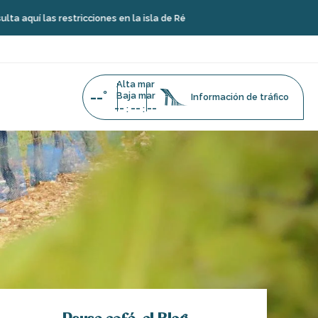
estricciones en la isla de Ré
Alta mar
--°
Baja mar
Información de tráfico
--
--
--
:
: