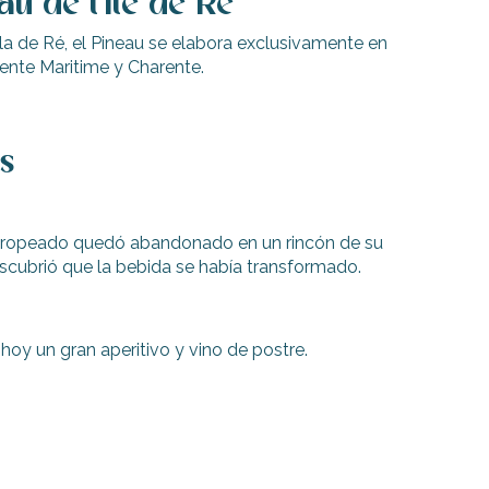
au de l’île de Ré
isla de Ré, el Pineau se elabora exclusivamente en
ente Maritime y Charente.
s
estropeado quedó abandonado en un rincón de su
escubrió que la bebida se había transformado.
 hoy un gran aperitivo y vino de postre.