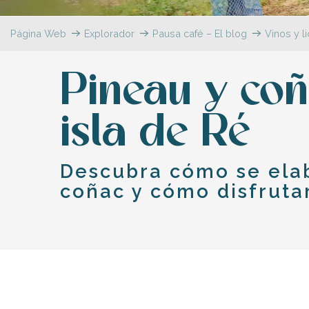
Flotte
Página Web
Explorador
Pausa café – El blog
Vinos y l
 Portes-en-Ré
x
edoux-Plage
Pineau y coñ
nt-Martin-de-Ré
nte-Marie-de-Ré
isla de Ré
Descubra cómo se elab
coñac y cómo disfrutar