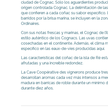
ciudad de Cognac. Sólo los aguardientes produc
origen controlada Cognac. La delimitación de las 
que confieren a cada coñac su sabor específico. L
barridos por la brisa marina, se incluyen en la z
Ordinaires.
Con sus notas frescas y marinas, el Cognac de l’
estilo auténtico de los Cognacs. Las uvas cont
cosechadas en el continente. Además, el clima mu
específico en las eaux-de-vies producidas aquí.
Las características del coñac de la isla de Ré es
afrutadas y una increíble redondez.
La Cave Coopérative des vignerons produce tres c
desarrollan aromas cada vez más intensos a med
madura en barricas de roble durante un mínimo d
durante diez años.