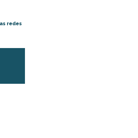
las redes
er aux favoris