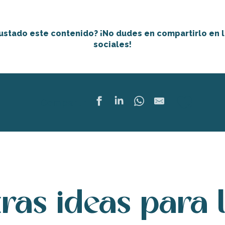
ustado este contenido? ¡No dudes en compartirlo en 
sociales!
Ajout
Compartir
ras ideas para 