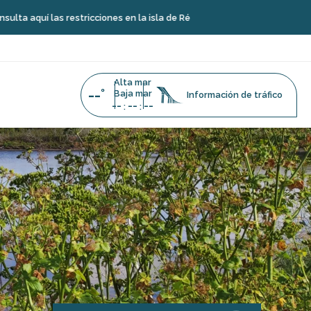
 las restricciones en la isla de Ré
Alta mar
--°
Baja mar
Información de tráfico
--
--
--
:
: