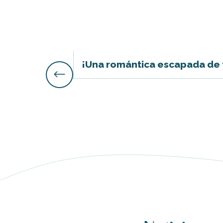
nas
¡Una romántica escapada de t
 Ré:
ento