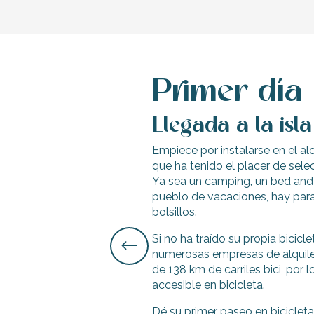
indible
Primer día
Llegada a la isla
Empiece por instalarse en el a
que ha tenido el placer de sele
Ya sea un camping, un bed and 
pueblo de vacaciones, hay para
bolsillos.
Si no ha traído su propia bicicl
numerosas empresas de alquiler
de 138 km de carriles bici, por 
accesible en bicicleta.
Dé su primer paseo en bicicleta