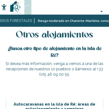
Aller
--°
au
Accessibilité
Buscar
contenu
principal
DIOS FORESTALES
Página Web
Estancia
Otros alojamientos
Riesgo moderado en Charente-Maritime; consulta
Otros alojamientos
¿Busca otro tipo de alojamiento en la isla de
Ré?
Si desea más información, venga a vernos a una de las
recepciones de nuestros 10 pueblos o llámenos al +33
(0)5 46 09 00 55.
Autocaravanas en la isla de Ré: áreas de
estacionamiento y campings