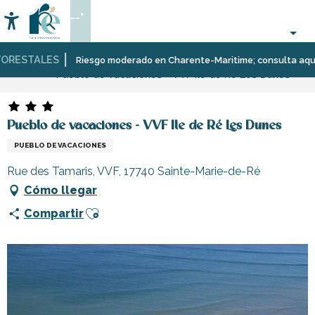
Aller
--°
au
Accessibilité
Buscar
contenu
principal
RESTALES
Página Web
Estancia
Alojamiento
Residencias
Riesgo moderado en Charente-Maritime; consulta aquí las 
Pueblo de vacaciones - VVF Ile de Ré Les Dunes
y
pueblos
de
vacaciones
Pueblo de vacaciones - VVF Ile de Ré Les Dunes
PUEBLO DE VACACIONES
Rue des Tamaris, VVF, 17740 Sainte-Marie-de-Ré
Cómo llegar
Ajouter aux favoris
Compartir