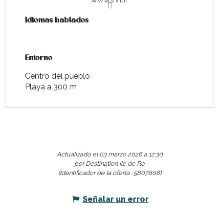
Idiomas hablados
Idiomas hablados
Entorno
Entorno
Centro del pueblo
Playa a 300 m
Actualizado el 03 marzo 2026 a 12:30
por Destination Ile de Ré
(Identificador de la oferta :
5807808
)
Señalar un error