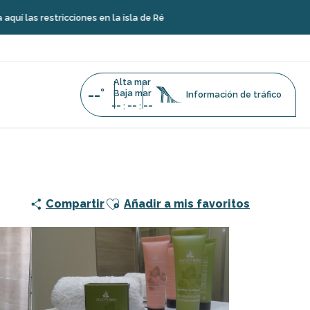
ciones en la isla de Ré
Alta mar
--°
Baja mar
Información de tráfico
--
--
--
:
:
Ajouter aux favoris
Compartir
Añadir a mis favoritos