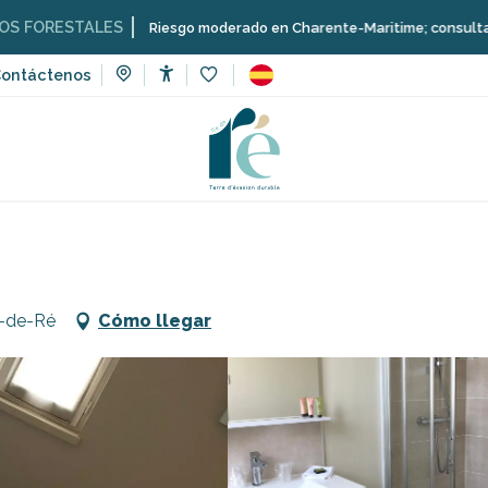
LES
Riesgo moderado en Charente-Maritime; consulta aquí las restric
ontáctenos
Accessibilité
Voir les favoris
Hotel Oyat
e-de-Ré
Cómo llegar