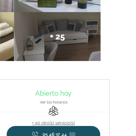
+ 25
Horarios y datos de contacto
Abierto hoy
Ver los horarios
Aire Acondicionado
+ 40 otro(s) servicio(s)
05 46 37 44
▒▒