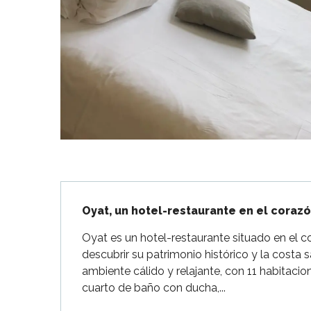
Flotte
 Portes-en-Ré
x
edoux-Plage
nt-Martin-de-Ré
nte-Marie-de-Ré
Descripción
Oyat, un hotel-restaurante en el corazó
Oyat es un hotel-restaurante situado en el c
descubrir su patrimonio histórico y la costa s
ambiente cálido y relajante, con 11 habitac
cuarto de baño con ducha,...