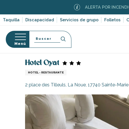
Aller
ALERTA POR INCENDIOS FORESTA
au
contenu
Taquilla
Discapacidad
Servicios de grupo
Folletos
C
principal
Buscar
Menú
Página Web
Estancia
Alojamiento
Hoteles
so
Hotel Oyat
HOTEL - RESTAURANTE
2 place des Tilleuls, La Noue, 17740 Sainte-Mari
-en-Ré
Bois-Plage-en-
nt-Clément-
leines
Couarde-sur-