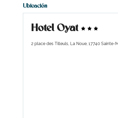
Ubicación
Hotel Oyat
2 place des Tilleuls, La Noue, 17740 Sainte-
nas
 Ré:
ento