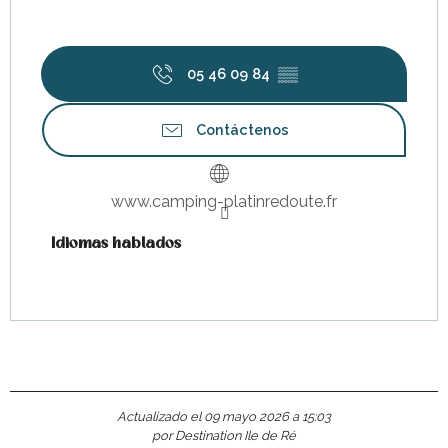
05 46 09 84
▒▒
Contáctenos
www.camping-platinredoute.fr
Idiomas hablados
Idiomas hablados
Actualizado el 09 mayo 2026 a 15:03
por Destination Ile de Ré