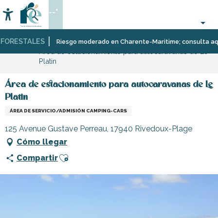
Aller
--°
au
Accessibilité
Buscar
contenu
principal
ORESTALES
Página Web
Estancia
Alojamiento
Autocaravanas
Riesgo moderado en Charente-Maritime; consulta aquí las
Área de estacionamiento para autocaravanas de Le
en
Platin
la
isla
de
Área de estacionamiento para autocaravanas de Le
Ré:
Platin
áreas
de
ÁREA DE SERVICIO/ADMISIÓN CAMPING-CARS
estacionamiento
125 Avenue Gustave Perreau, 17940 Rivedoux-Plage
y
campings
Cómo llegar
Ajouter aux favoris
Compartir