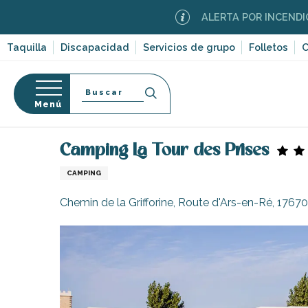
Aller
ALERTA POR INCENDIOS FOREST
au
contenu
Taquilla
Discapacidad
Servicios de grupo
Folletos
C
principal
Buscar
Menú
Página Web
Estancia
Alojamiento
Campings
so
Camping La Tour des Prises
CAMPING
Chemin de la Grifforine, Route d'Ars-en-Ré, 176
-en-Ré
Bois-Plage-en-
nt-Clément-
leines
Couarde-sur-