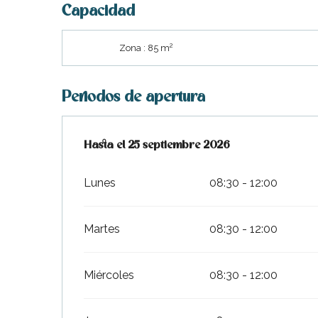
Capacidad
2
Zona : 85 m
Periodos de apertura
Del
Hasta el
2 abril 2026
25 septiembre 2026
al
25 septiembre 2026
nas
Lunes
08:30 - 12:00
 Ré:
ento
Martes
08:30 - 12:00
Miércoles
08:30 - 12:00