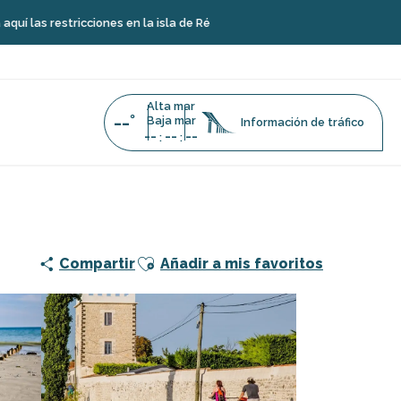
cciones en la isla de Ré
Alta mar
--°
Baja mar
Información de tráfico
--
--
--
:
:
Ajouter aux favoris
Compartir
Añadir a mis favoritos