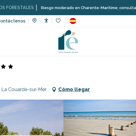
ALES
Riesgo moderado en Charente-Maritime; consulta aquí las restri
ontáctenos
Accessibilité
Voir les favoris
Camping La Tour des Prises
70 La Couarde-sur-Mer
Cómo llegar