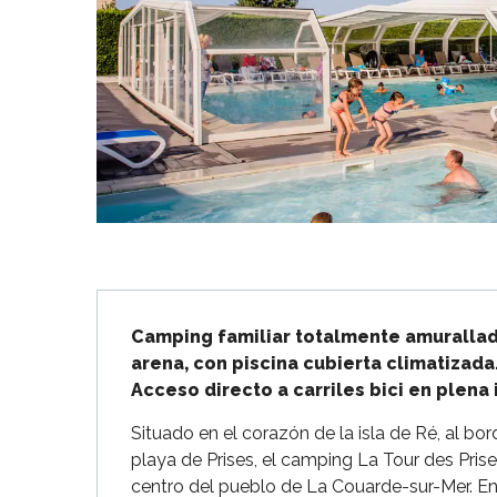
Flotte
 Portes-en-Ré
x
edoux-Plage
nt-Martin-de-Ré
nte-Marie-de-Ré
Descripción
Camping familiar totalmente amurallado
arena, con piscina cubierta climatizada.
Acceso directo a carriles bici en plena 
Situado en el corazón de la isla de Ré, al bor
playa de Prises, el camping La Tour des Pris
centro del pueblo de La Couarde-sur-Mer. En