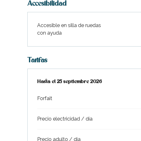
Accesibilidad
Accesible en silla de ruedas
con ayuda
Tarifas
Desde
Hasta el
2 abril 2026
25 septiembre 2026
hasta
25 septiembre 2026
Forfait
Precio electricidad / día
Precio adulto / día