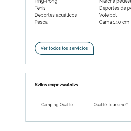
Ping-Pong
Marcha pedest
indible
Tenis
Deportes de p
Deportes acuáticos
Voleibol
Pesca
Cama 140 cm
Ver todos los servicios
Oferta de prestaciones
Sellos empresariales
Sellos empresariales
Camping Qualité
Qualité Tourisme™