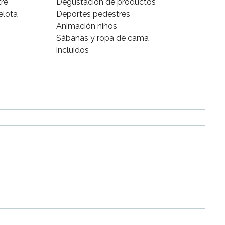
re
Degustación de productos
elota
Deportes pedestres
Animación niños
Sábanas y ropa de cama
incluidos