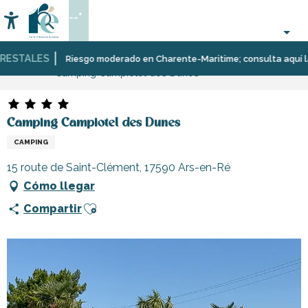
Aller
--°
au
Accessibilité
Buscar
contenu
principal
STALES
Página Web
Estancia
Alojamiento
Campings
Riesgo moderado en Charente-Maritime; consulta aquí las res
Camping Campiotel des Dunes
Camping Campiotel des Dunes
CAMPING
15 route de Saint-Clément, 17590 Ars-en-Ré
Cómo llegar
Ajouter aux favoris
Compartir