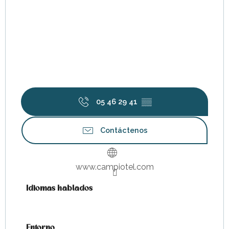
05 46 29 41
▒▒
Contáctenos
www.campiotel.com
Idiomas hablados
Idiomas hablados
Entorno
Entorno