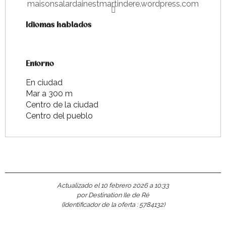
maisonsalardainestmartindere.wordpress.com
Idiomas hablados
Idiomas hablados
Entorno
Entorno
En ciudad
Mar a 300 m
Centro de la ciudad
Centro del pueblo
Actualizado el 10 febrero 2026 a 10:33
por Destination Ile de Ré
(Identificador de la oferta :
5784132
)