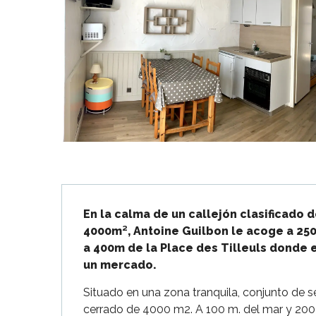
Flotte
 Portes-en-Ré
x
edoux-Plage
nt-Martin-de-Ré
nte-Marie-de-Ré
Descripción
En la calma de un callejón clasificado 
4000m², Antoine Guilbon le acoge a 250 
a 400m de la Place des Tilleuls donde 
un mercado.
Situado en una zona tranquila, conjunto de s
cerrado de 4000 m2. A 100 m. del mar y 200