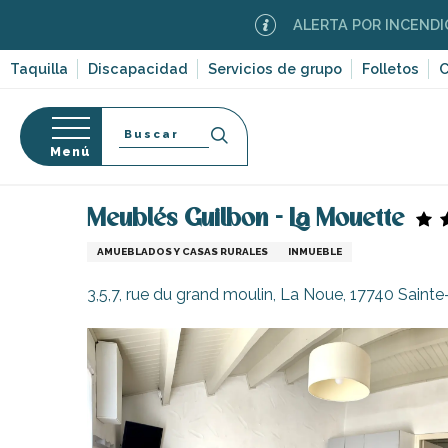
Aller
ALERTA POR INCENDIOS FOREST
au
contenu
Taquilla
Discapacidad
Servicios de grupo
Folletos
C
principal
Buscar
Menú
Página Web
Estancia
Alojamiento
Alquileres 
so
Meublés Guilbon - La Mouette
AMUEBLADOS Y CASAS RURALES
INMUEBLE
3,5,7, rue du grand moulin, La Noue, 17740 Saint
-en-Ré
Bois-Plage-en-
nt-Clément-
leines
Couarde-sur-