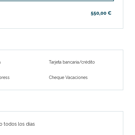
550,00 €
bre 2026
a
Tarjeta bancaria/crédito
press
Cheque Vacaciones
embre 2026
o todos los días