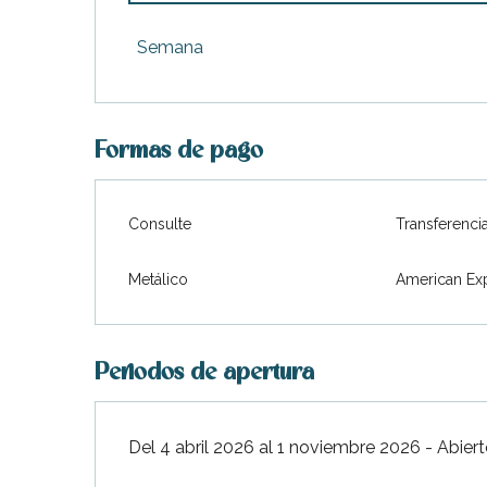
Desde
4 abril 2026
hasta
29 mayo 2026
Semana
Desde
30 mayo 2026
hasta
19 junio 2026
Formas de pago
Desde
20 junio 2026
hasta
3 julio 2026
Desde
29 agosto 2026
hasta
25 septiem
Consulte
Transferenci
Metálico
American Ex
Desde
26 septiembre 2026
hasta
1 novi
Periodos de apertura
ble
Del 4 abril 2026 al 1 noviembre 2026 - Abiert