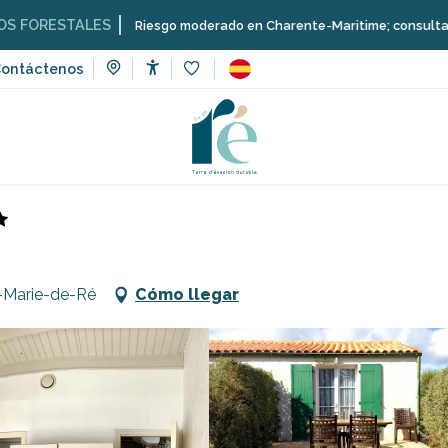
ALES
Riesgo moderado en Charente-Maritime; consulta aquí las restr
ontáctenos
Accessibilité
Voir les favoris
de vacaciones
Meublés Guilbon - La Mouette
e-Marie-de-Ré
Cómo llegar