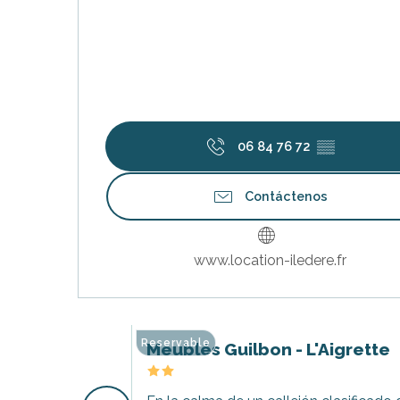
06 84 76 72
▒▒
Contáctenos
nas
 Ré:
www.location-iledere.fr
ento
Reservable
Meublés Guilbon - L'Aigrette