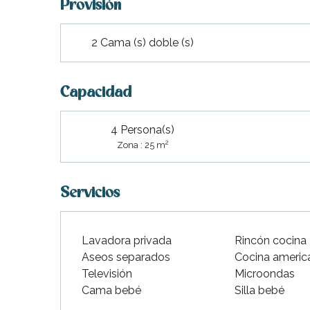
Provisión
indible
2 Cama (s) doble (s)
Capacidad
4 Persona(s)
2
Zona : 25 m
Servicios
Lavadora privada
Rincón cocina
Aseos separados
Cocina americ
Televisión
Microondas
Cama bebé
Silla bebé