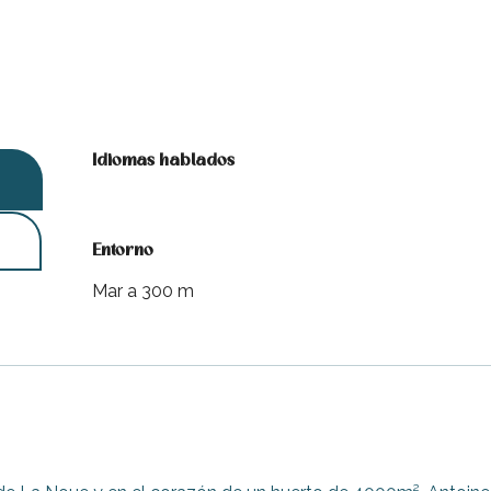
Idiomas hablados
Idiomas hablados
Entorno
Entorno
Mar a 300 m