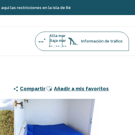
icciones en la isla de Ré
Alta mar
--°
Baja mar
Información de tráfico
--
--
--
:
:
Ajouter aux favoris
Compartir
Añadir a mis favoritos