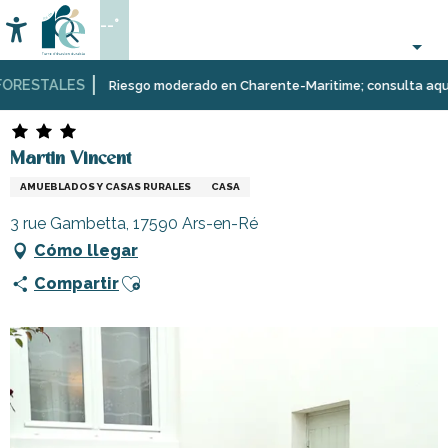
Aller
--°
au
Accessibilité
Buscar
contenu
principal
RESTALES
Página Web
Estancia
Alojamiento
Alquileres
Martin Vincent
Riesgo moderado en Charente-Maritime; consulta aquí las 
de
vacaciones
Martin Vincent
AMUEBLADOS Y CASAS RURALES
CASA
3 rue Gambetta, 17590 Ars-en-Ré
Cómo llegar
Ajouter aux favoris
Compartir