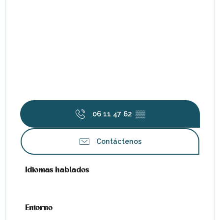
06 11 47 62
▒▒
Contáctenos
Idiomas hablados
Idiomas hablados
Entorno
Entorno