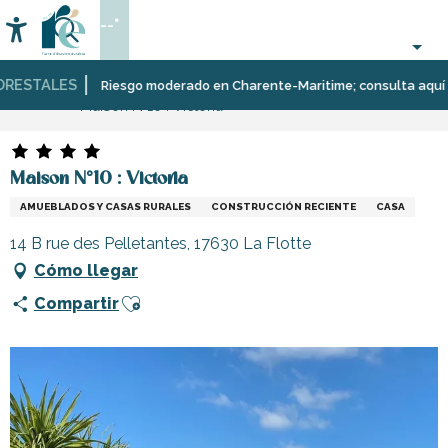
Aller
--°
au
Accessibilité
Buscar
contenu
principal
ESTALES
Página Web
Estancia
Alojamiento
Alquileres
Riesgo moderado en Charente-Maritime; consulta aquí las r
Maison N°10 : Victoria
de
vacaciones
Maison N°10 : Victoria
AMUEBLADOS Y CASAS RURALES
CONSTRUCCIÓN RECIENTE
CASA
14 B rue des Pelletantes, 17630 La Flotte
Cómo llegar
Ajouter aux favoris
Compartir