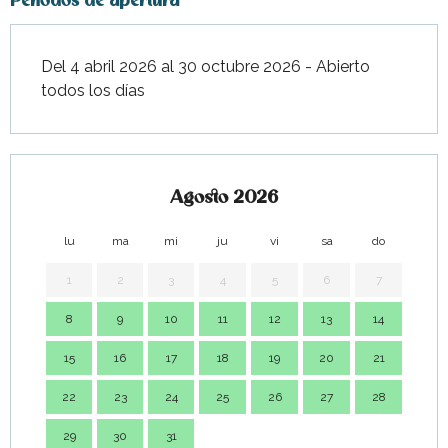
Periodos de apertura
Desde
26 septiembre
2026
hasta
30 octubre 2026
Del 4 abril 2026 al 30 octubre 2026 - Abierto
todos los días
Agosto 2026
lu
ma
mi
ju
vi
sa
do
lu
1
2
3
4
5
6
7
8
9
10
11
12
13
14
7
15
16
17
18
19
20
21
14
22
23
24
25
26
27
28
21
29
30
31
28