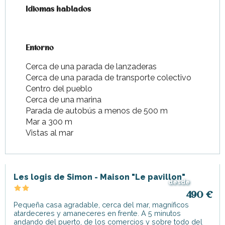
Idiomas hablados
Idiomas hablados
Entorno
Entorno
Cerca de una parada de lanzaderas
Cerca de una parada de transporte colectivo
Centro del pueblo
Cerca de una marina
Parada de autobús a menos de 500 m
Mar a 300 m
Vistas al mar
Les logis de Simon - Maison "Le pavillon"
desde
490
€
Pequeña casa agradable, cerca del mar, magníficos
atardeceres y amaneceres en frente. A 5 minutos
andando del puerto, de los comercios y sobre todo del