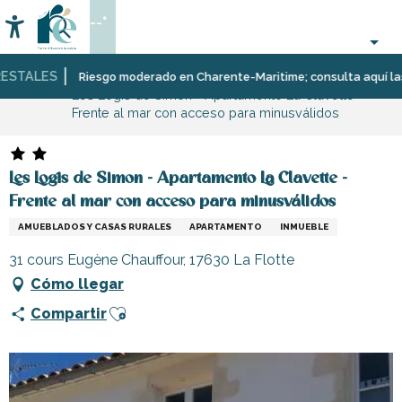
Aller
--°
au
Accessibilité
Buscar
contenu
principal
TALES
Página Web
Estancia
Alojamiento
Alquileres
Riesgo moderado en Charente-Maritime; consulta aquí las restr
Les Logis de Simon - Apartamento La Clavette -
de
Frente al mar con acceso para minusválidos
vacaciones
Les Logis de Simon - Apartamento La Clavette -
Frente al mar con acceso para minusválidos
AMUEBLADOS Y CASAS RURALES
APARTAMENTO
INMUEBLE
31 cours Eugène Chauffour, 17630 La Flotte
Cómo llegar
Ajouter aux favoris
Compartir