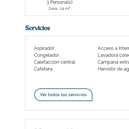
3 Persona(s)
indible
2
Zona : 24 m
Servicios
Aspirador
Acceso a Inter
Congelador
Lavadora cole
Calefacción central
Campana extr
Cafetera
Hervidor de a
Ver todos los servicios
Oferta de prestaciones