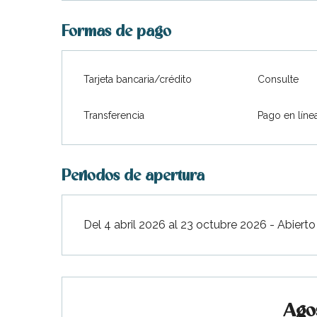
Desde
4 julio 2026
hasta
10 julio 2026
Formas de pago
Desde
11 julio 2026
hasta
31 julio 2026
Tarjeta bancaria/crédito
Consulte
Desde
22 agosto 2026
hasta
28 agosto 
Transferencia
Pago en líne
Desde
29 agosto 2026
hasta
18 septiem
Periodos de apertura
Desde
19 septiembre 2026
hasta
23 octu
Del 4 abril 2026 al 23 octubre 2026 - Abierto
ble
Ago