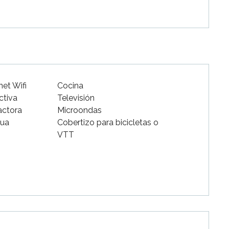
net Wifi
Cocina
ctiva
Televisión
actora
Microondas
gua
Cobertizo para bicicletas o
VTT