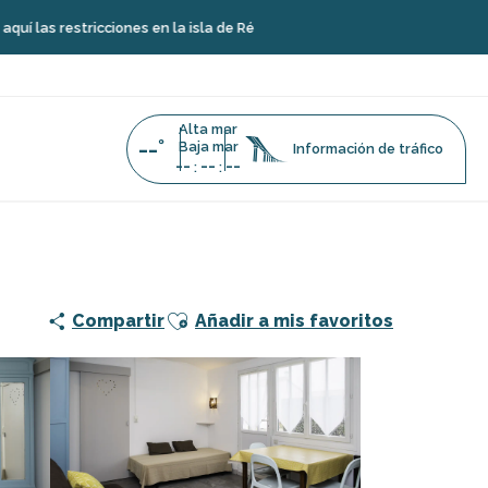
cciones en la isla de Ré
Alta mar
--°
Baja mar
Información de tráfico
--
--
--
:
:
Ajouter aux favoris
Compartir
Añadir a mis favoritos