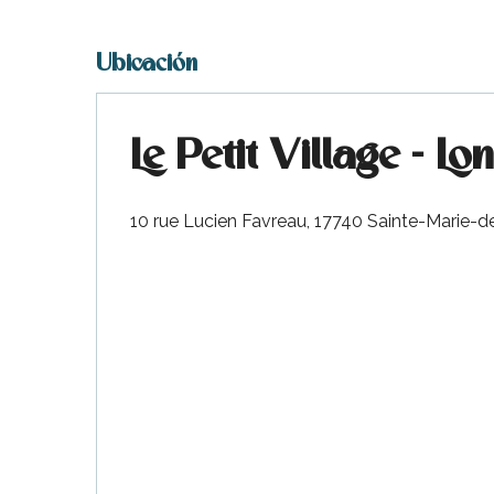
Ubicación
Le Petit Village - Lo
10 rue Lucien Favreau, 17740 Sainte-Marie-
nas
 Ré:
ento