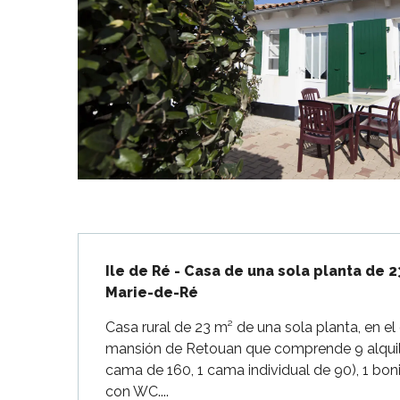
Flotte
 Portes-en-Ré
x
edoux-Plage
nt-Martin-de-Ré
nte-Marie-de-Ré
Descripción
Ile de Ré - Casa de una sola planta de 
Marie-de-Ré
Casa rural de 23 m² de una sola planta, en e
mansión de Retouan que comprende 9 alquile
cama de 160, 1 cama individual de 90), 1 bon
con WC....