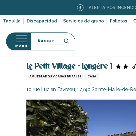
Aller
ALERTA POR INCENDIOS FOREST
au
contenu
Taquilla
Discapacidad
Servicios de grupo
Folletos
C
principal
Buscar
Menú
Página Web
Estancia
Alojamiento
Alquileres 
so
Le Petit Village - Longère 1
AMUEBLADOS Y CASAS RURALES
CASA
10 rue Lucien Favreau, 17740 Sainte-Marie-de-Ré
-en-Ré
Bois-Plage-en-
nt-Clément-
leines
Couarde-sur-