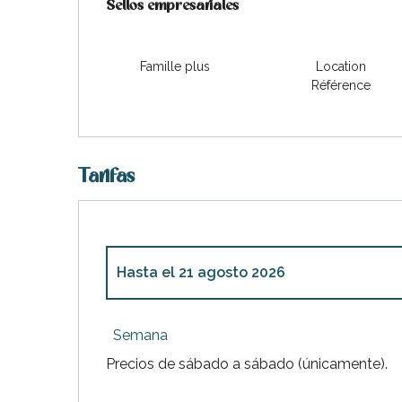
Sellos empresariales
Sellos empresariales
Famille plus
Location
Référence
Tarifas
Hasta el
21 agosto 2026
Desde
4 abril 2026
hasta
29 mayo 2026
Semana
Precios de sábado a sábado (únicamente).
Desde
30 mayo 2026
hasta
3 julio 2026