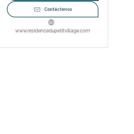
Contáctenos
www.residencedupetitvillage.com