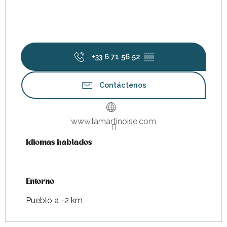
+33 6 71 56 52
▒▒
Contáctenos
www.lamartinoise.com
Idiomas hablados
Idiomas hablados
Entorno
Entorno
Pueblo a -2 km