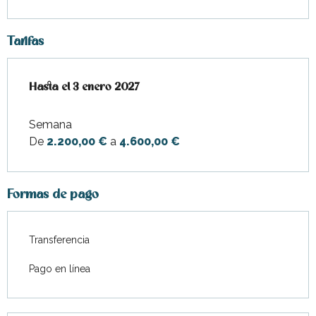
Tarifas
Desde
Hasta el
1 enero 2026
3 enero 2027
hasta
3 enero 2027
Semana
De
2.200,00 €
a
4.600,00 €
Formas de pago
Transferencia
Pago en línea