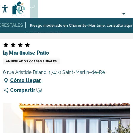
Aller
--°
au
Accessibilité
Buscar
contenu
principal
ESTALES
Página Web
Estancia
Alojamiento
Alquileres
Riesgo moderado en Charente-Maritime; consulta aquí las re
La Martinoise Patio
de
vacaciones
La Martinoise Patio
AMUEBLADOS Y CASAS RURALES
6 rue Aristide Briand, 17410 Saint-Martin-de-Ré
Cómo llegar
Ajouter aux favoris
Compartir