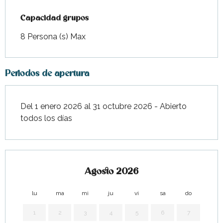
Capacidad grupos
Capacidad grupos
8 Persona (s) Max
Periodos de apertura
Del 1 enero 2026 al 31 octubre 2026 - Abierto
todos los días
Agosto 2026
lu
ma
mi
ju
vi
sa
do
lu
1
2
3
4
5
6
7