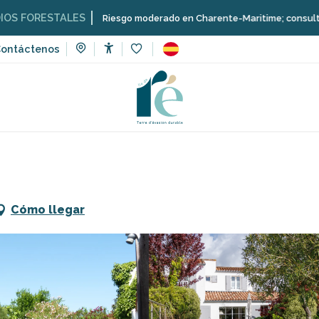
TALES
Riesgo moderado en Charente-Maritime; consulta aquí las rest
ontáctenos
Accessibilité
Voir les favoris
de vacaciones
La Martinoise Garden
Cómo llegar