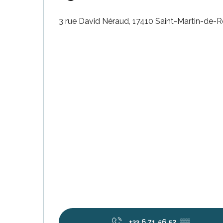
3 rue David Néraud, 17410 Saint-Martin-de-R
nas
 Ré:
ento
+33 6 71 56 52
▒▒