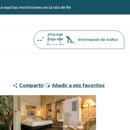
ricciones en la isla de Ré
Alta mar
--°
Baja mar
Información de tráfico
--
--
--
:
:
Ajouter aux favoris
Compartir
Añadir a mis favoritos