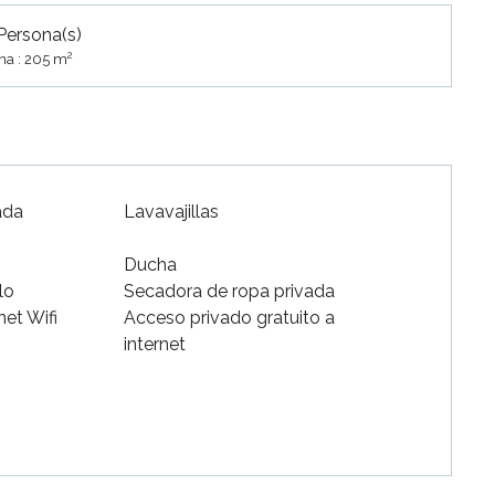
Persona(s)
2
na : 205 m
ada
Lavavajillas
Ducha
lo
Secadora de ropa privada
net Wifi
Acceso privado gratuito a
internet