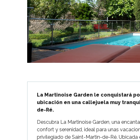
Flotte
 Portes-en-Ré
x
edoux-Plage
nt-Martin-de-Ré
nte-Marie-de-Ré
Descripción
La Martinoise Garden le conquistará por
ubicación en una callejuela muy tranqui
de-Ré.
Descubra La Martinoise Garden, una encantad
confort y serenidad, ideal para unas vacacio
privilegiado de Saint-Martin-de-Ré. Ubicada 