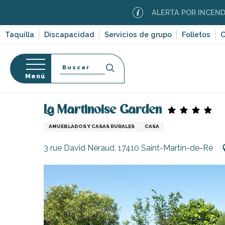
Aller
ALERTA POR INCENDIOS FORES
au
contenu
Taquilla
Discapacidad
Servicios de grupo
Folletos
C
principal
Buscar
Menú
Página Web
Estancia
Alojamiento
Alquileres 
so
La Martinoise Garden
AMUEBLADOS Y CASAS RURALES
CASA
3 rue David Néraud, 17410 Saint-Martin-de-Ré
-en-Ré
Bois-Plage-en-
nt-Clément-
leines
Couarde-sur-