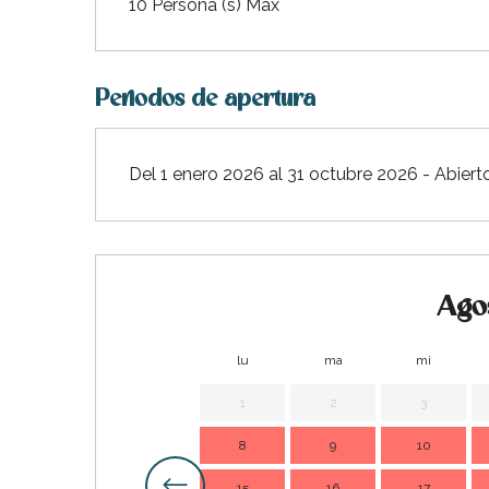
10 Persona (s) Max
Periodos de apertura
Del 1 enero 2026 al 31 octubre 2026 - Abiert
Ago
lu
ma
mi
ble
1
2
3
8
9
10
15
16
17