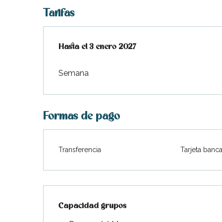
Tarifas
Desde
Hasta el
1 enero 2026
3 enero 2027
hasta
3 enero 2027
Semana
Formas de pago
Transferencia
Tarjeta banca
Capacidad grupos
Capacidad grupos