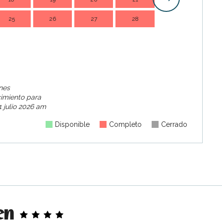
25
26
27
28
21
2
28
2
ines
cimiento para
 julio 2026 am
Disponible
Completo
Cerrado
en