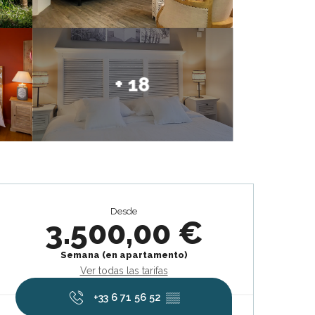
+ 18
Horarios y datos de contacto
Desde
3.500,00 €
Semana (en apartamento)
Ver todas las tarifas
+33 6 71 56 52
▒▒