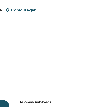
é
Cómo llegar
Idiomas hablados
Idiomas hablados