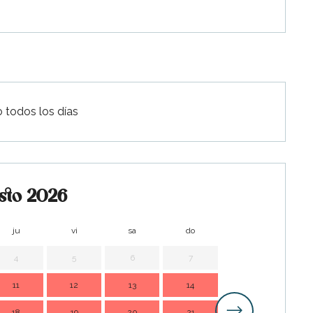
o todos los días
sto 2026
ju
vi
sa
do
lu
m
4
5
6
7
1
11
12
13
14
7
18
19
20
21
14
1