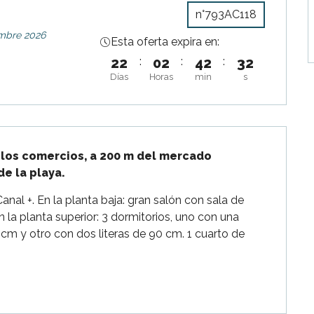
n°793AC118
embre 2026
Esta oferta expira en:
22
:
02
:
42
:
31
Días
Horas
min
s
 los comercios, a 200 m del mercado 
de la playa.
anal +. En la planta baja: gran salón con sala de 
 la planta superior: 3 dormitorios, uno con una 
 y otro con dos literas de 90 cm. 1 cuarto de 