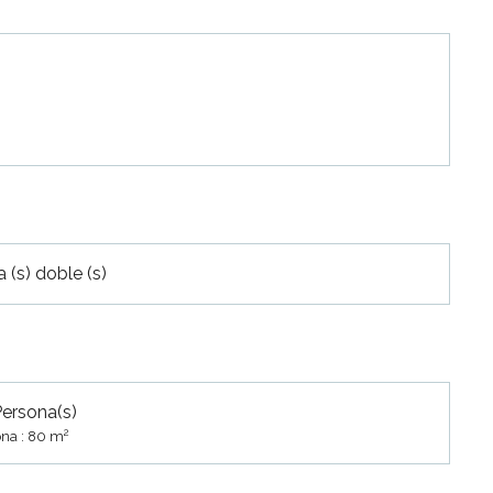
 (s) doble (s)
Persona(s)
2
na : 80 m