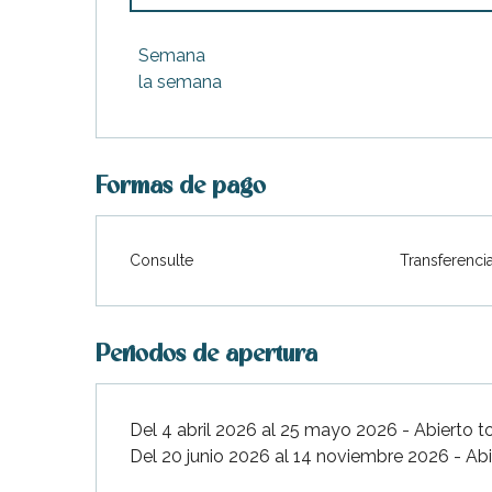
Desde
4 abril 2026
hasta
25 mayo 2026
Semana
la semana
Desde
20 junio 2026
hasta
11 julio 2026
Desde
16 agosto 2026
hasta
29 agosto 
Formas de pago
Desde
30 agosto 2026
hasta
26 septiem
Consulte
Transferenci
Desde
27 septiembre 2026
hasta
14 nov
Periodos de apertura
ble
Del 4 abril 2026 al 25 mayo 2026 - Abierto t
Del 20 junio 2026 al 14 noviembre 2026 - Abi