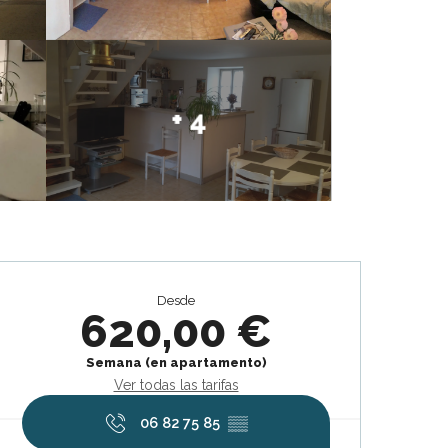
+ 4
Horarios y datos de contacto
Desde
620,00 €
Semana (en apartamento)
Ver todas las tarifas
06 82 75 85
▒▒