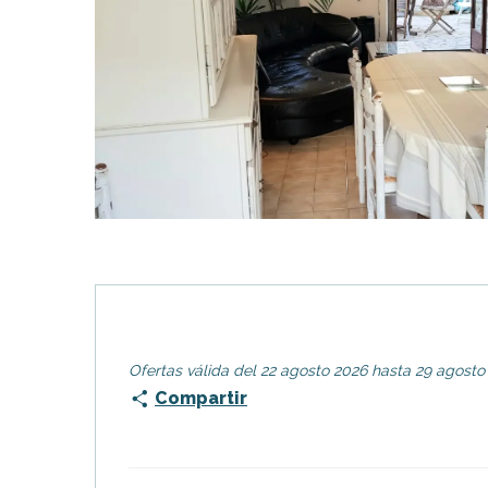
Flotte
 Portes-en-Ré
x
edoux-Plage
nt-Martin-de-Ré
nte-Marie-de-Ré
Ofertas válida del 22 agosto 2026 hasta 29 agosto
Compartir