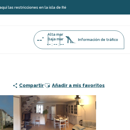
ciones en la isla de Ré
Alta mar
--°
Baja mar
Información de tráfico
--
--
--
:
:
Ajouter aux favoris
Compartir
Añadir a mis favoritos