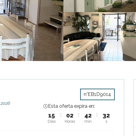
n°EB1D9014
 2026
Esta oferta expira en:
15
:
02
:
42
:
31
Días
Horas
min
s