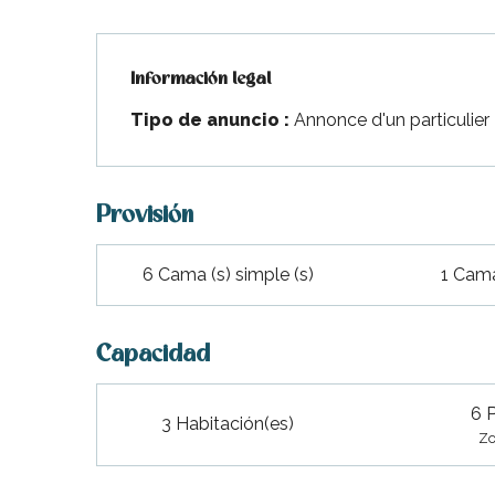
indible
Información legal
Información legal
Tipo de anuncio :
Annonce d'un particulier
Provisión
6 Cama (s) simple (s)
1 Cama
Capacidad
6 
3 Habitación(es)
Zo