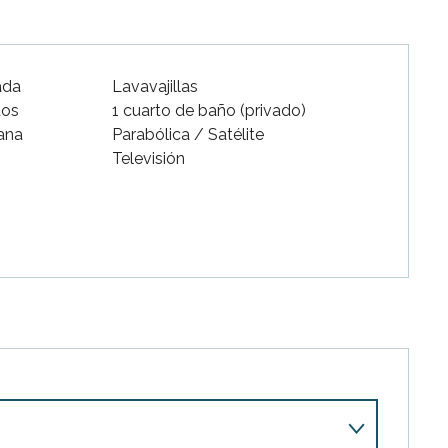
ada
Lavavajillas
dos
1 cuarto de baño (privado)
ana
Parabólica / Satélite
Televisión