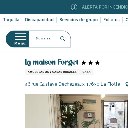
Aller
ALERTA POR INCENDIOS FORESTAL
au
contenu
Taquilla
Discapacidad
Servicios de grupo
Folletos
C
principal
Buscar
Menú
Página Web
Estancia
Alojamiento
Alquileres 
so
La maison Forget
AMUEBLADOS Y CASAS RURALES
CASA
46 rue Gustave Dechézeaux, 17630 La Flotte
-en-Ré
Bois-Plage-en-
nt-Clément-
leines
Couarde-sur-