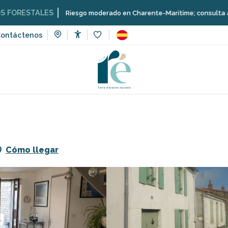
ES
Riesgo moderado en Charente-Maritime; consulta aquí las restric
ontáctenos
Accessibilité
Voir les favoris
de vacaciones
La maison Forget
Cómo llegar