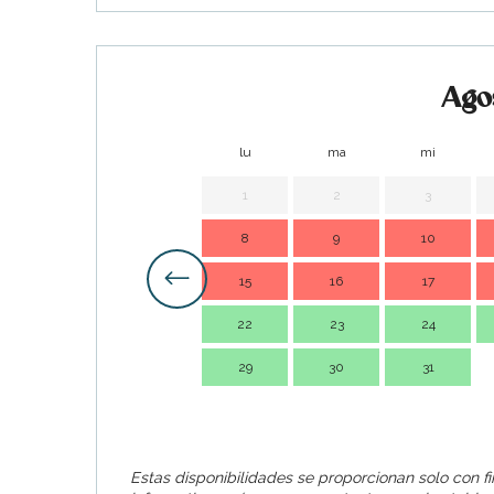
Ago
lu
ma
mi
1
2
3
8
9
10
15
16
17
22
23
24
29
30
31
Estas disponibilidades se proporcionan solo con f