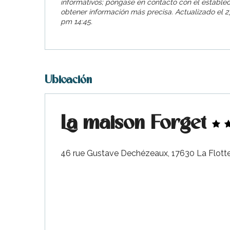
informativos; póngase en contacto con el estable
obtener información más precisa.
Actualizado el
27
pm 14:45.
Ubicación
La maison Forget
nas
 Ré:
46 rue Gustave Dechézeaux, 17630 La Flott
ento