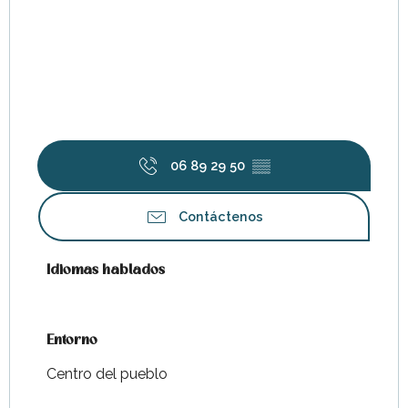
06 89 29 50
▒▒
Contáctenos
Idiomas hablados
Idiomas hablados
Entorno
Entorno
Centro del pueblo