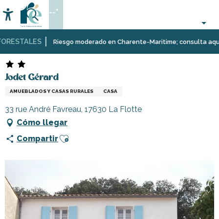
Aller
--°
au
Accessibilité
Buscar
contenu
principal
RESTALES
Página Web
Estancia
Alojamiento
Alquileres
Jodet Gérard
Riesgo moderado en Charente-Maritime; consulta aquí las 
de
vacaciones
Jodet Gérard
AMUEBLADOS Y CASAS RURALES
CASA
33 rue André Favreau, 17630 La Flotte
Cómo llegar
Ajouter aux favoris
Compartir