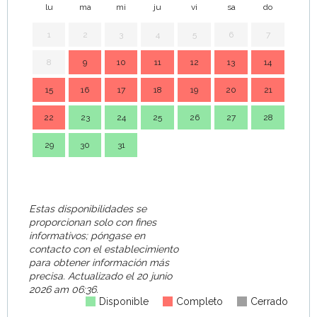
lu
ma
mi
ju
vi
sa
do
lu
1
2
3
4
5
6
7
8
9
10
11
12
13
14
7
15
16
17
18
19
20
21
14
22
23
24
25
26
27
28
21
29
30
31
28
Estas disponibilidades se
proporcionan solo con fines
informativos; póngase en
contacto con el establecimiento
para obtener información más
precisa.
Actualizado el
20 junio
2026 am 06:36.
Disponible
Completo
Cerrado