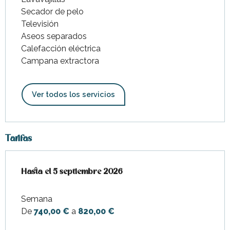
Secador de pelo
Televisión
Aseos separados
Calefacción eléctrica
Campana extractora
Ver todos los servicios
Tarifas
Desde
Hasta el
13 junio 2026
5 septiembre 2026
hasta
5 septiembre 2026
Semana
De
740,00 €
a
820,00 €