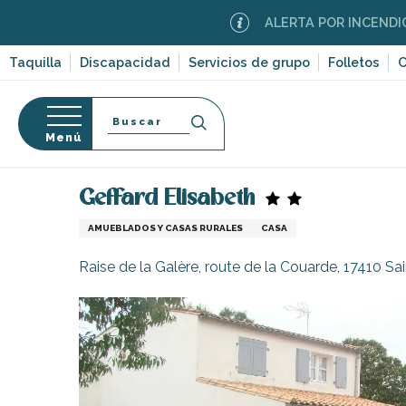
Aller
ALERTA POR INCENDIOS FOREST
au
contenu
Taquilla
Discapacidad
Servicios de grupo
Folletos
C
principal
Buscar
Menú
Página Web
Estancia
Alojamiento
Alquileres 
so
Geffard Elisabeth
AMUEBLADOS Y CASAS RURALES
CASA
Raise de la Galère, route de la Couarde, 17410 S
-en-Ré
Bois-Plage-en-
nt-Clément-
leines
Couarde-sur-