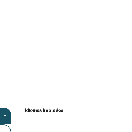
Idiomas hablados
Idiomas hablados