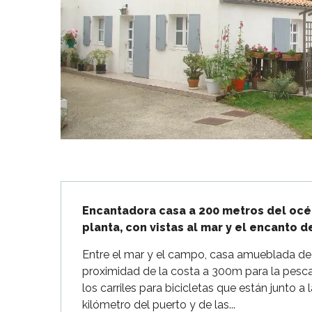
Flotte
 Portes-en-Ré
x
edoux-Plage
nt-Martin-de-Ré
nte-Marie-de-Ré
Descripción
Encantadora casa a 200 metros del océa
planta, con vistas al mar y el encanto 
Entre el mar y el campo, casa amueblada de 
proximidad de la costa a 300m para la pesca 
los carriles para bicicletas que están junto a 
kilómetro del puerto y de las...