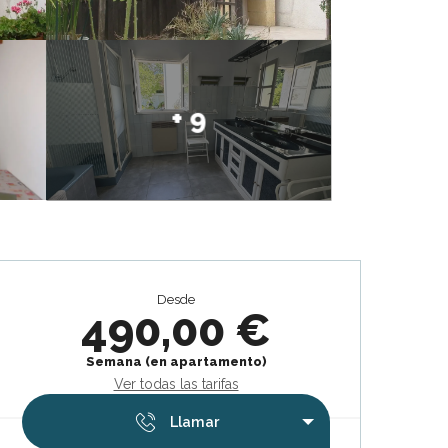
+ 9
Horarios y datos de contacto
Desde
490,00 €
Semana (en apartamento)
Ver todas las tarifas
Llamar