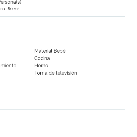
Persona(s)
2
na : 80 m
Material Bebé
Cocina
amiento
Horno
Toma de televisión