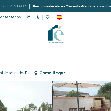
ALES
Riesgo moderado en Charente-Maritime; consulta aquí las restr
ontáctenos
Accessibilité
Voir les favoris
de vacaciones
Geffard Elisabeth
aint-Martin-de-Ré
Cómo llegar