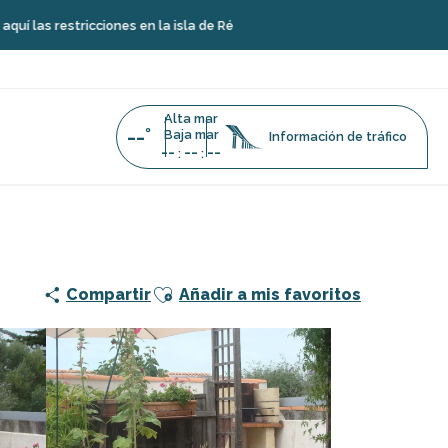
icciones en la isla de Ré
Alta mar
--°
Baja mar
Información de tráfico
--
--
--
:
:
Ajouter aux favoris
Compartir
Añadir a mis favoritos