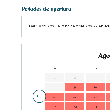
Periodos de apertura
Del 1 abril 2026 al 2 noviembre 2026 - Abiert
Ago
lu
ma
mi
1
2
3
8
9
10
ble
15
16
17
22
23
24