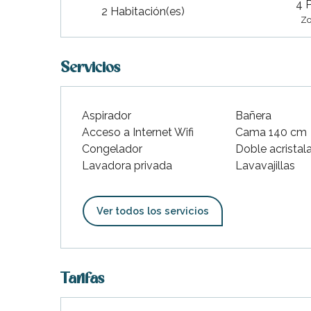
4 
indible
2 Habitación(es)
Zo
Servicios
Aspirador
Bañera
Acceso a Internet Wifi
Cama 140 cm
Congelador
Doble acristal
Lavadora privada
Lavavajillas
Ver todos los servicios
Tarifas