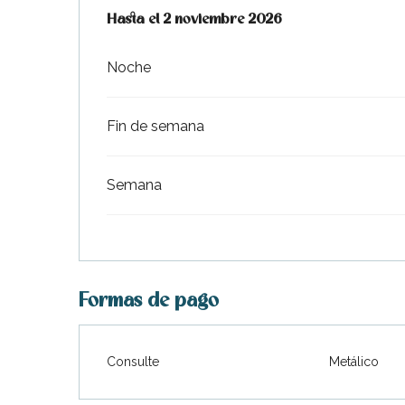
Desde
Hasta el
1 abril 2026
2 noviembre 2026
hasta
2 noviembre 2026
Noche
Fin de semana
Semana
Formas de pago
Consulte
Metálico