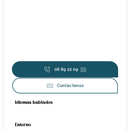
06 89 22 09
▒▒
Contáctenos
Idiomas hablados
Idiomas hablados
Entorno
Entorno