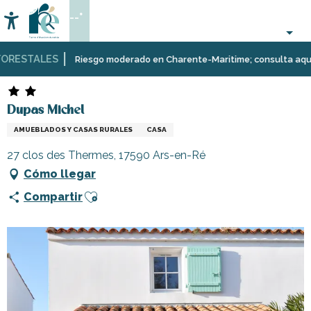
Aller
--°
au
Accessibilité
Buscar
contenu
principal
RESTALES
Página Web
Estancia
Alojamiento
Alquileres
Dupas Michel
Riesgo moderado en Charente-Maritime; consulta aquí las r
de
vacaciones
Dupas Michel
AMUEBLADOS Y CASAS RURALES
CASA
27 clos des Thermes, 17590 Ars-en-Ré
Cómo llegar
Ajouter aux favoris
Compartir