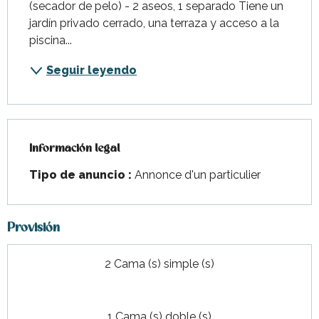
(secador de pelo) - 2 aseos, 1 separado Tiene un 
jardín privado cerrado, una terraza y acceso a la 
piscina...
Seguir leyendo
Información legal
Información legal
Tipo de anuncio :
Annonce d'un particulier
Provisión
2 Cama (s) simple (s)
1 Cama (s) doble (s)