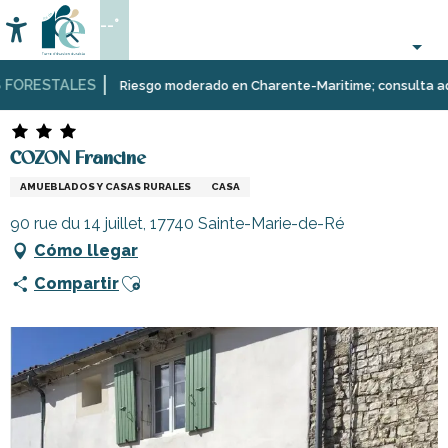
Aller
--°
au
Accessibilité
Buscar
contenu
principal
ORESTALES
Página Web
Estancia
Alojamiento
Alquileres
COZON Francine
Riesgo moderado en Charente-Maritime; consulta aquí la
de
vacaciones
COZON Francine
AMUEBLADOS Y CASAS RURALES
CASA
90 rue du 14 juillet, 17740 Sainte-Marie-de-Ré
Cómo llegar
Ajouter aux favoris
Compartir