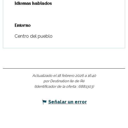
Idiomas hablados
Idiomas hablados
Entorno
Entorno
Centro del pueblo
Actualizado el 18 febrero 2026 a 16:40
por Destination Ile de Ré
(Identificador de la oferta :
6881303
)
Señalar un error