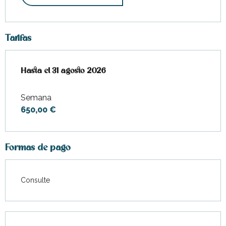
Tarifas
Desde
Hasta el
1 junio 2026
31 agosto 2026
hasta
31 agosto 2026
Semana
650,00 €
Formas de pago
Consulte