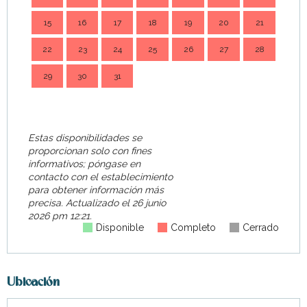
15
16
17
18
19
20
21
14
22
23
24
25
26
27
28
21
29
30
31
28
Estas disponibilidades se
proporcionan solo con fines
informativos; póngase en
contacto con el establecimiento
para obtener información más
precisa.
Actualizado el
26 junio
2026 pm 12:21.
Disponible
Completo
Cerrado
Ubicación