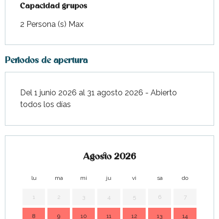
Capacidad grupos
Capacidad grupos
2 Persona (s) Max
Periodos de apertura
Del 1 junio 2026 al 31 agosto 2026 - Abierto
todos los días
Agosto 2026
lu
ma
mi
ju
vi
sa
do
lu
1
2
3
4
5
6
7
8
9
10
11
12
13
14
7