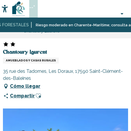
Aller
--°
au
Accessibilité
Buscar
contenu
principal
ORESTALES
Página Web
Estancia
Alojamiento
Alquileres
Riesgo moderado en Charente-Maritime; consulta aquí la
Chantoury Laurent
de
vacaciones
Chantoury Laurent
AMUEBLADOS Y CASAS RURALES
35 rue des Tadornes, Les Doraux, 17590 Saint-Clément-
des-Baleines
Cómo llegar
Ajouter aux favoris
Compartir