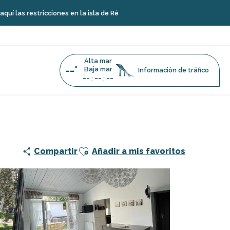
icciones en la isla de Ré
Alta mar
--°
Baja mar
Información de tráfico
--
--
--
:
:
Ajouter aux favoris
Compartir
Añadir a mis favoritos