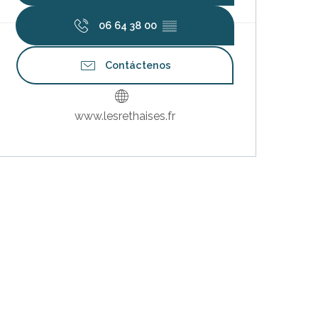
06 64 38 00
▒▒
Contáctenos
www.lesrethaises.fr