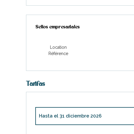
Oferta de prestaciones
Sellos empresariales
Sellos empresariales
Location
Référence
Tarifas
Hasta el
31 diciembre 2026
Desde
1 noviembre 2025
hasta
31 marzo