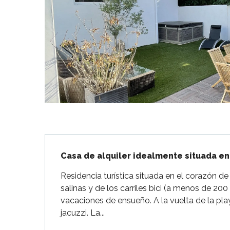
Flotte
 Portes-en-Ré
x
edoux-Plage
nt-Martin-de-Ré
nte-Marie-de-Ré
Descripción
Casa de alquiler idealmente situada en 
Residencia turística situada en el corazón de l
salinas y de los carriles bici (a menos de 20
vacaciones de ensueño. A la vuelta de la play
jacuzzi. La...