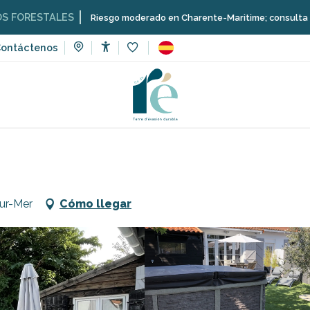
ALES
Riesgo moderado en Charente-Maritime; consulta aquí las restr
ontáctenos
Accessibilité
Voir les favoris
de vacaciones
Casa La Belle Adorée
sur-Mer
Cómo llegar