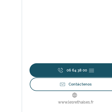
nas
 Ré:
06 64 38 00
▒▒
ento
Contáctenos
www.lesrethaises.fr