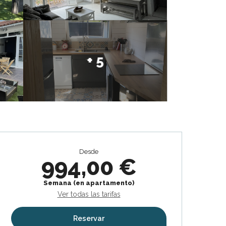
+ 5
Horarios y datos de contacto
Desde
994,00 €
Semana (en apartamento)
Ver todas las tarifas
Reservar