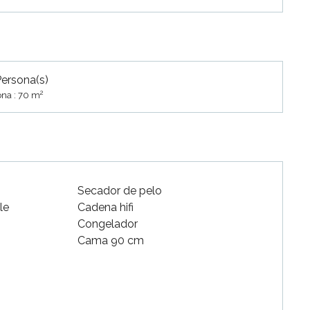
Persona(s)
2
na : 70 m
Secador de pelo
le
Cadena hifi
Congelador
Cama 90 cm