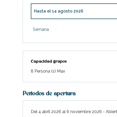
Hasta el
14 agosto 2026
Desde
4 abril 2026
hasta
5 junio 2026
Semana
Desde
6 junio 2026
hasta
3 julio 2026
Desde
4 julio 2026
hasta
10 julio 2026
Capacidad grupos
Capacidad grupos
8 Persona (s) Max
Desde
15 agosto 2026
hasta
11 septiemb
Desde
12 septiembre 2026
hasta
23 octu
Periodos de apertura
Desde
24 octubre 2026
hasta
6 noviemb
Del 4 abril 2026 al 6 noviembre 2026 - Abier