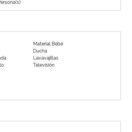
Persona(s)
Material Bebé
Ducha
ada
Lavavajillas
lo
Televisión