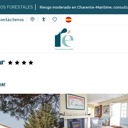
STALES
Riesgo moderado en Charente-Maritime; consulta aquí las res
ontáctenos
Accessibilité
Voir les favoris
de vacaciones
Casa independiente frente al mar
ar
gar