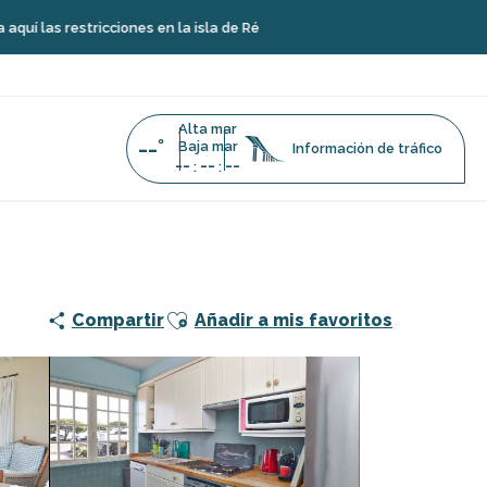
tricciones en la isla de Ré
Alta mar
--°
Baja mar
Información de tráfico
--
--
--
:
:
Ajouter aux favoris
Compartir
Añadir a mis favoritos