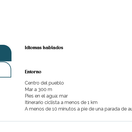
Idiomas hablados
Idiomas hablados
Entorno
Entorno
Centro del pueblo
Mar a 300 m
Pies en el agua: mar
Itinerario ciclista a menos de 1 km
A menos de 10 minutos a pie de una parada de a