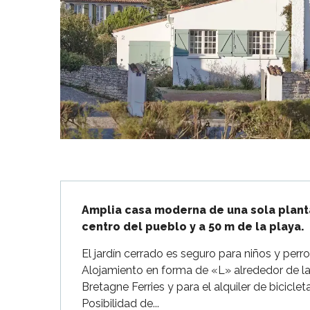
Flotte
 Portes-en-Ré
x
edoux-Plage
nt-Martin-de-Ré
nte-Marie-de-Ré
Descripción
Amplia casa moderna de una sola planta c
centro del pueblo y a 50 m de la playa.
El jardín cerrado es seguro para niños y perro
Alojamiento en forma de «L» alrededor de la 
Bretagne Ferries y para el alquiler de biciclet
Posibilidad de...