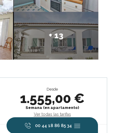
+ 13
Horarios y datos de contacto
Desde
1.555,00 €
Semana (en apartamento)
Ver todas las tarifas
00 44 18 86 85 34
▒▒