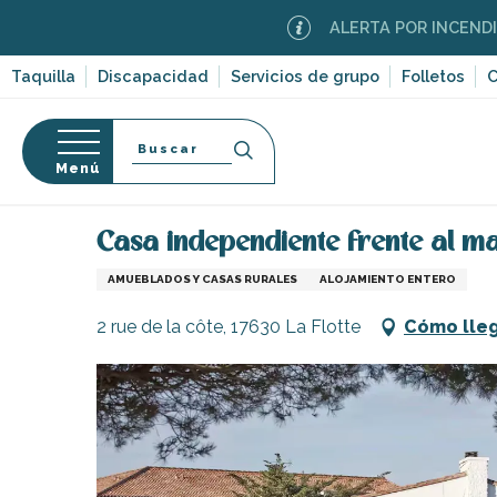
Aller
ALERTA POR INCENDIOS FORE
au
contenu
Taquilla
Discapacidad
Servicios de grupo
Folletos
C
principal
Buscar
Menú
Página Web
Estancia
Alojamiento
Alquileres 
so
Casa independiente frente al m
AMUEBLADOS Y CASAS RURALES
ALOJAMIENTO ENTERO
2 rue de la côte, 17630 La Flotte
Cómo lle
-en-Ré
Bois-Plage-en-
nt-Clément-
leines
Couarde-sur-