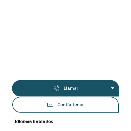
Llamar
Contáctenos
Idiomas hablados
Idiomas hablados