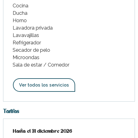
Cocina
Ducha
Horno
Lavadora privada
Lavavajillas
Refrigerador
Secador de pelo
Microondas
Sala de estar / Comedor
Ver todos los servicios
Tarifas
Desde
Hasta el
9 abril 2026
31 diciembre 2026
hasta
31 diciembre 2026