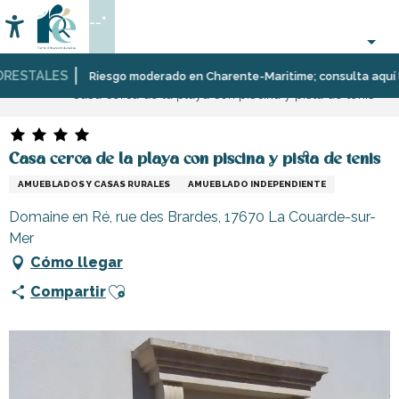
Aller
--°
au
Accessibilité
Buscar
contenu
principal
ESTALES
Página Web
Estancia
Alojamiento
Alquileres
Riesgo moderado en Charente-Maritime; consulta aquí las re
Casa cerca de la playa con piscina y pista de tenis
de
vacaciones
Casa cerca de la playa con piscina y pista de tenis
AMUEBLADOS Y CASAS RURALES
AMUEBLADO INDEPENDIENTE
Domaine en Ré, rue des Brardes, 17670 La Couarde-sur-
Mer
Cómo llegar
Ajouter aux favoris
Compartir