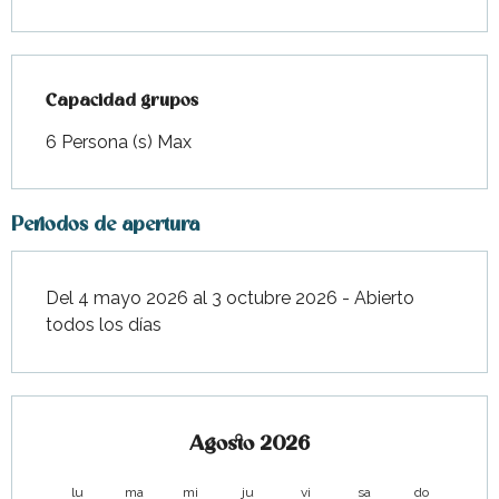
Capacidad grupos
Capacidad grupos
6 Persona (s) Max
Periodos de apertura
Del 4 mayo 2026 al 3 octubre 2026 - Abierto
todos los días
Agosto 2026
lu
ma
mi
ju
vi
sa
do
lu