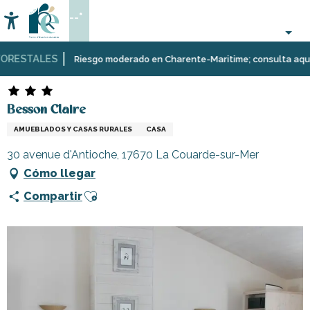
Aller
--°
au
Accessibilité
Buscar
contenu
principal
RESTALES
Página Web
Estancia
Alojamiento
Alquileres
Besson Claire
Riesgo moderado en Charente-Maritime; consulta aquí las 
de
vacaciones
Besson Claire
AMUEBLADOS Y CASAS RURALES
CASA
30 avenue d'Antioche, 17670 La Couarde-sur-Mer
Cómo llegar
Ajouter aux favoris
Compartir