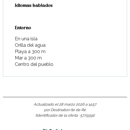
Idiomas hablados
Idiomas hablados
Entorno
Entorno
En una isla
Orilla del agua
Playa a 300 m
Mar a 300 m
Centro del pueblo
Actualizado el 28 marzo 2026 a 14:57
por Destination Ile de Ré
(Identificador de la oferta :
5779391
)