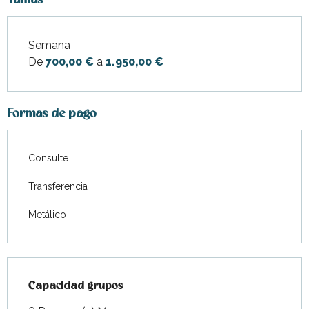
Tarifas
Semana
Tarifas 2026
De
700,00 €
a
1.950,00 €
Formas de pago
Consulte
Transferencia
Metálico
Capacidad grupos
Capacidad grupos