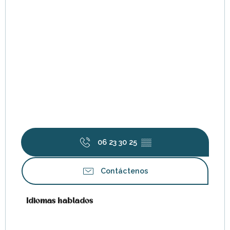
06 23 30 25
▒▒
Contáctenos
Idiomas hablados
Idiomas hablados