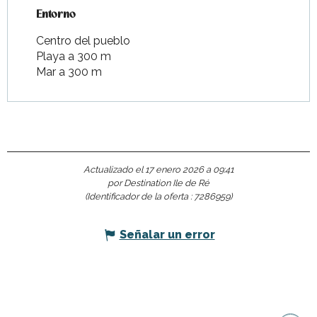
Entorno
Entorno
Centro del pueblo
Playa a 300 m
Mar a 300 m
Actualizado el 17 enero 2026 a 09:41
por Destination Ile de Ré
(Identificador de la oferta :
7286959
)
Señalar un error