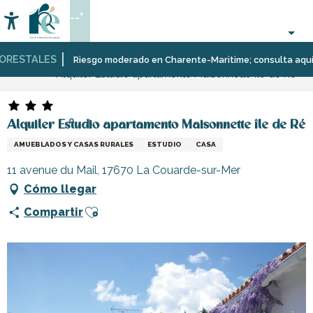
Aller
--°
au
Accessibilité
Buscar
contenu
principal
ESTALES
Página Web
Estancia
Alojamiento
Alquileres
Riesgo moderado en Charente-Maritime; consulta aquí las r
Alquiler Estudio apartamento Maisonnette île de Ré
de
vacaciones
Alquiler Estudio apartamento Maisonnette île de Ré
AMUEBLADOS Y CASAS RURALES
ESTUDIO
CASA
11 avenue du Mail, 17670 La Couarde-sur-Mer
Cómo llegar
Ajouter aux favoris
Compartir