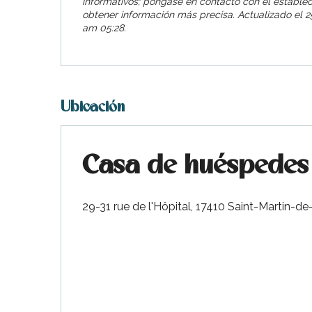
informativos; póngase en contacto con el estable
obtener información más precisa.
Actualizado el
25
am 05:28.
Ubicación
Casa de huéspedes 
nas
 Ré:
29-31 rue de l'Hôpital, 17410 Saint-Martin-de
ento