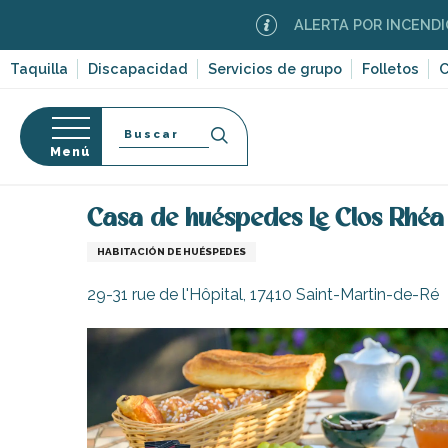
Aller
ALERTA POR INCENDIOS FOREST
au
contenu
Taquilla
Discapacidad
Servicios de grupo
Folletos
C
principal
Buscar
Menú
Página Web
Estancia
Alojamiento
Alojamient
so
Casa de huéspedes Le Clos Rhéa
HABITACIÓN DE HUÉSPEDES
29-31 rue de l'Hôpital, 17410 Saint-Martin-de-Ré
-en-Ré
Bois-Plage-en-
nt-Clément-
leines
Couarde-sur-