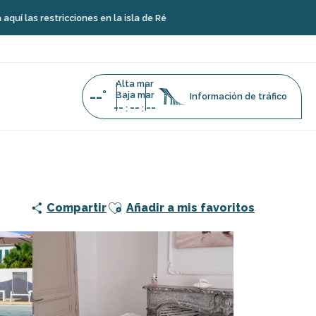
icciones en la isla de Ré
Alta mar
--°
Baja mar
Información de tráfico
--
--
--
:
:
Ajouter aux favoris
Compartir
Añadir a mis favoritos