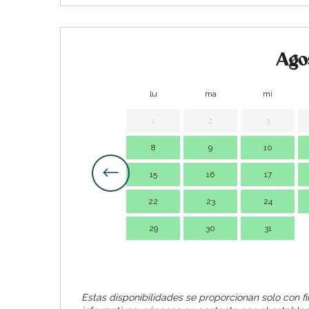
Ago
lu
ma
mi
1
2
3
8
9
10
15
16
17
22
23
24
29
30
31
Estas disponibilidades se proporcionan solo con f