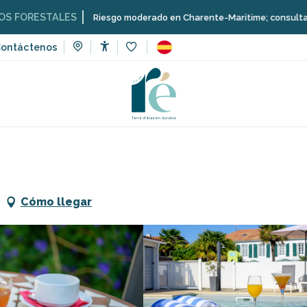
ALES
Riesgo moderado en Charente-Maritime; consulta aquí las restr
ontáctenos
Accessibilité
Voir les favoris
o y comidas
Casa de huéspedes Le Clos Rhéa
Cómo llegar