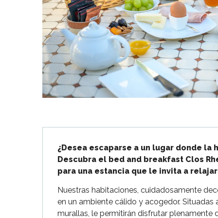
Flotte
 Portes-en-Ré
x
edoux-Plage
nt-Martin-de-Ré
nte-Marie-de-Ré
Descripción
¿Desea escaparse a un lugar donde la ho
Descubra el bed and breakfast Clos Rhé
para una estancia que le invita a relaja
Nuestras habitaciones, cuidadosamente dec
en un ambiente cálido y acogedor. Situadas 
murallas, le permitirán disfrutar plenamente 