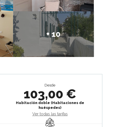
+ 10
Horarios y datos de contacto
Desde
103,00 €
Habitación doble (Habitaciones de
huéspedes)
Ver todas las tarifas
Aire Acondicionado