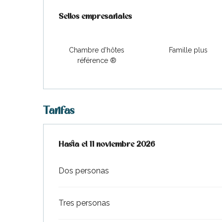
Oferta de prestaciones
Sellos empresariales
Sellos empresariales
Chambre d'hôtes
Famille plus
référence ®
Tarifas
Desde
Hasta el
11 marzo 2026
11 noviembre 2026
hasta
11 noviembre 202
Dos personas
Tres personas