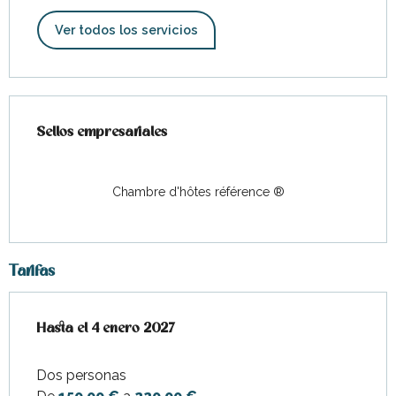
Ver todos los servicios
Oferta de prestaciones
Sellos empresariales
Sellos empresariales
Chambre d'hôtes référence ®
Tarifas
Desde
Hasta el
1 abril 2026
4 enero 2027
hasta
4 enero 2027
Dos personas