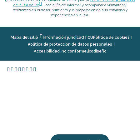
gestionada por la SPL Destination Île de Ré para la
Comunidad de Municipios
de la Isla de Ré
, con el fin de informar y acompañar a visitantes y
residentes en el descubrimiento y la preparación de sus estancias y
experiencias en la isla.
Mapa del sitio
Información jurídica
GTCU
Politica de cookies
Política de protección de datos personales
Accesibilidad: no conforme
Ecodiseño