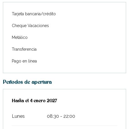
Tarjeta bancaria/crédito
Cheque Vacaciones
Metálico
Transferencia
Pago en línea
Periodos de apertura
Del
Hasta el
1 abril 2026
4 enero 2027
al
4 enero 2027
Lunes
08:30 - 22:00