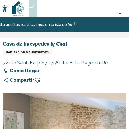
Aller
--°
au
Accessibilité
Buscar
contenu
principal
Página Web
Estancia
Alojamiento
Alojamiento
 las restricciones en la isla de Ré
Casa de huéspedes Le Chai
y
comidas
Casa de huéspedes Le Chai
HABITACIÓN DE HUÉSPEDES
72 rue Saint-Exupéry, 17580 Le Bois-Plage-en-Ré
Cómo llegar
Ajouter aux favoris
Compartir