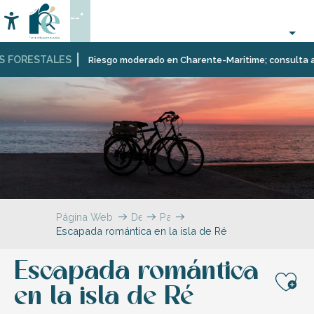
Aller
--°
au
Accessibilité
Buscar
contenu
principal
FORESTALES
Riesgo moderado en Charente-Maritime; consulta aquí l
Página Web
Descubrir
Para
Escapada romántica en la isla de Ré
dos,
en
familia
Escapada romántica
o
con
en la isla de Ré
Aj
amigos,