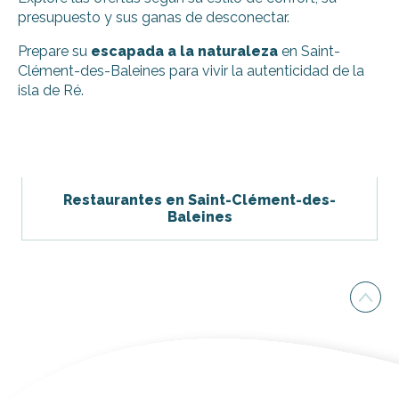
presupuesto y sus ganas de desconectar.
Prepare su
escapada a la naturaleza
en Saint-
Clément-des-Baleines para vivir la autenticidad de la
isla de Ré.
La casa rural: Les Miniz petites Fillattes
Ré Locations Vacances Villa Ré - Lilleau des Niges
La casa rural: Les Miniz Fillattes
Restaurantes en Saint-Clément-des-
La casa rural: Les Petites Fillattes
Baleines
Ré Locations Vacances Villa Ré - Villa de la Conche
Ré Locations Vacances Villa Ré - Les Courlis
La casa rural : Les Fillattes
Ré Locations Vacances Villa Ré - Villa de la Côte Sauvage
Massé Jean-Marc et Christelle - Saint-Clément
Merle Bernard
Camping les baleines
Camping Homair La Côte Sauvage