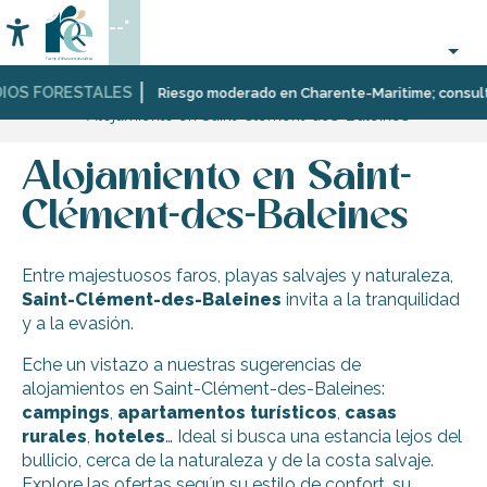
Aller
--°
au
Accessibilité
Buscar
contenu
principal
IOS FORESTALES
Página Web
Descubrir
Diez
Saint-
Riesgo moderado en Charente-Maritime; consulta a
Alojamiento en Saint-Clément-des-Baleines
pueblos
Clément-
y
des-
paisajes
Baleines
Alojamiento en Saint-
multifacéticos
Clément-des-Baleines
Entre majestuosos faros, playas salvajes y naturaleza,
Saint-Clément-des-Baleines
invita a la tranquilidad
y a la evasión.
Eche un vistazo a nuestras sugerencias de
alojamientos en Saint-Clément-des-Baleines:
campings
,
apartamentos turísticos
,
casas
rurales
,
hoteles
… Ideal si busca una estancia lejos del
bullicio, cerca de la naturaleza y de la costa salvaje.
Explore las ofertas según su estilo de confort, su