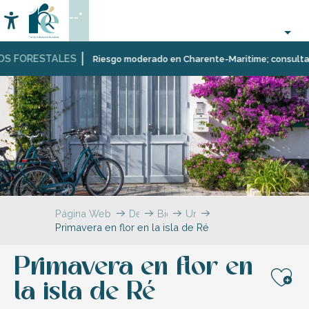
Aller
--°
au
Accessibilité
Buscar
contenu
principal
S FORESTALES
Riesgo moderado en Charente-Maritime; consulta aquí
Página Web
Descubrir
Bienvenido
Una
Primavera en flor en la isla de Ré
a
isla
la
para
isla
cada
Primavera en flor en
de
estación
Ré
la isla de Ré
Aj